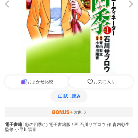
おまかせ比較
お気に入り
試し読み
対象
電子書籍
彩の四季(1) 電子書籍版 / 画:石川サブロウ 作:青内彰生
監修:小早川陽青