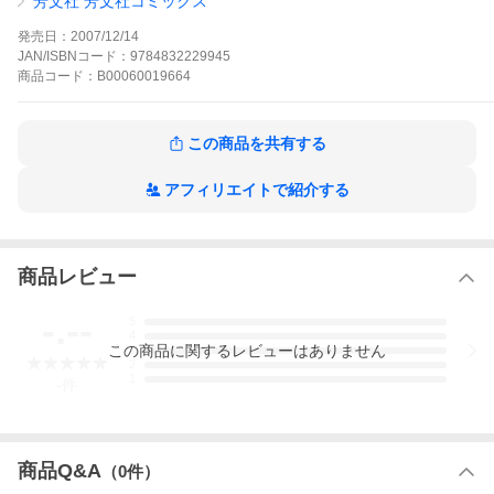
芳文社 芳文社コミックス
り。そんな依頼にあっと驚く方法で解決してみせる、話題の料理
奮戦ドラマ!!
発売日：
2007/12/14
彩の四季の作品をもっと見る
JAN/ISBNコード：
9784832229945
商品
コード：
B00060019664
この商品を共有する
アフィリエイトで紹介する
商品レビュー
-.--
5
4
この
商品
に関するレビューはありません
3
2
1
-
件
商品Q&A
（
0
件）