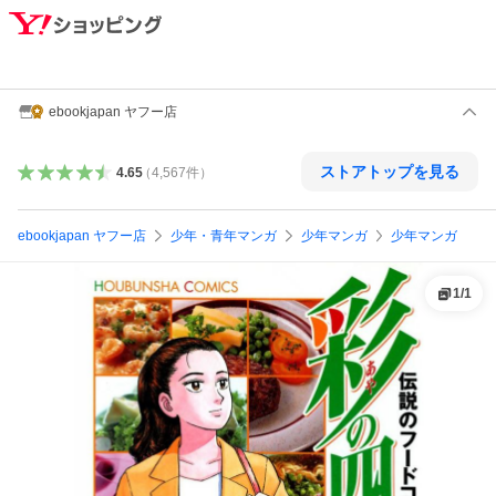
ebookjapan ヤフー店
ストアトップを見る
4.65
（
4,567
件
）
ebookjapan ヤフー店
少年・青年マンガ
少年マンガ
少年マンガ
1
/
1