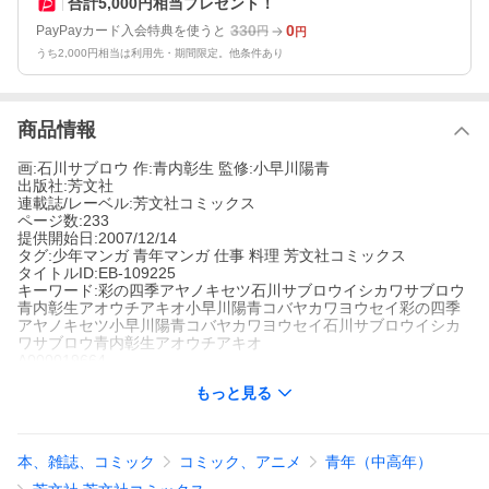
合計5,000円相当プレゼント！
330
0
PayPayカード入会特典を使うと
円
円
うち2,000円相当は利用先・期間限定。他条件あり
商品情報
画:石川サブロウ 作:青内彰生 監修:小早川陽青
出版社:芳文社
連載誌/レーベル:芳文社コミックス
ページ数:233
提供開始日:2007/12/14
タグ:少年マンガ 青年マンガ 仕事 料理 芳文社コミックス
タイトルID:EB-109225
キーワード:彩の四季アヤノキセツ石川サブロウイシカワサブロウ
青内彰生アオウチアキオ小早川陽青コバヤカワヨウセイ彩の四季
アヤノキセツ小早川陽青コバヤカワヨウセイ石川サブロウイシカ
ワサブロウ青内彰生アオウチアキオ
A000019664
※当ストアの商品は、アプリでは購入できません。
もっと見る
青内彰生
小早川陽青
石川サブロウ
芳文社
芳文社コミックス
少年マンガ
青年マンガ
仕事
料理
芳文社コミックス
本、雑誌、コミック
コミック、アニメ
青年（中高年）
良いも悪いも、何かと噂が絶えないフードコーディネーター・如
月彩。彼女の元にくる依頼はどれも一筋縄ではいかないものばか