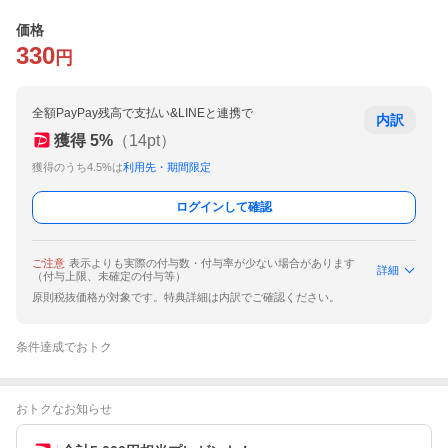
価格
330
円
全額PayPay残高で支払い&LINEと連携で
内訳
獲得
5
%
（
14
pt）
獲得のうち4.5%は
利用先・期間限定
ログインして確認
ご注意
表示よりも実際の付与数・付与率が少ない場合があります
詳細
（付与上限、未確定の付与等）
原則税抜価格が対象です。特典詳細は内訳でご確認ください。
条件達成でおトク
おトクなお知らせ