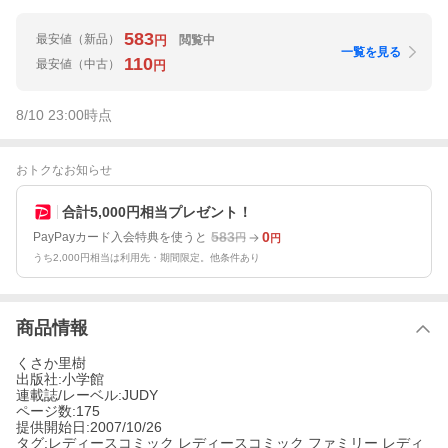
583
最安値
（新品）
閲覧中
円
一覧を見る
110
最安値
（中古）
円
8/10 23:00
時点
おトクなお知らせ
合計5,000円相当プレゼント！
583
0
PayPayカード入会特典を使うと
円
円
うち2,000円相当は利用先・期間限定。他条件あり
商品情報
くさか里樹
出版社:小学館
連載誌/レーベル:JUDY
ページ数:175
提供開始日:2007/10/26
タグ:レディースコミック レディースコミック ファミリー レディ