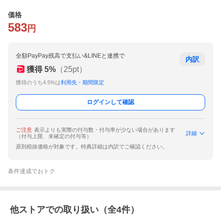
価格
583
円
全額PayPay残高で支払い&LINEと連携で
内訳
獲得
5
%
（
25
pt）
獲得のうち4.5%は
利用先・期間限定
ログインして確認
ご注意
表示よりも実際の付与数・付与率が少ない場合があります
詳細
（付与上限、未確定の付与等）
原則税抜価格が対象です。特典詳細は内訳でご確認ください。
条件達成でおトク
他ストアでの取り扱い（全
4
件）