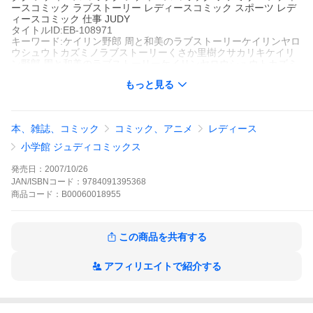
ースコミック ラブストーリー レディースコミック スポーツ レデ
ィースコミック 仕事 JUDY
タイトルID:EB-108971
キーワード:ケイリン野郎 周と和美のラブストーリーケイリンヤロ
ウシュウトカズミノラブストーリーくさか里樹クサカリキケイリ
ン野郎 周と和美のラブストーリーケイリンヤロウシュウトカズミ
ノラブストーリーくさか里樹クサカリキ
もっと見る
A000018955
※当ストアの商品は、アプリでは購入できません。
くさか里樹
小学館
本、雑誌、コミック
コミック、アニメ
レディース
JUDY
レディースコミック
レディースコミック ファミリー
レディース
小学館 ジュディコミックス
コミック ラブストーリー
レディースコミック スポーツ
レディー
スコミック 仕事
JUDY
発売日：
2007/10/26
先行型へのチェンジがうまくいかず、A級に落ちてしまった周。心
JAN/ISBNコード：
9784091395368
配する和美だが、本人は意外にサバサバしている様子。そんなあ
商品
コード：
B00060018955
る日、和美の不注意から自宅が全焼してしまう。レースで勝て
ず、家まで失い、丸裸となってしまった二人は…!?
ケイリン野郎 周と和美のラブストーリーの作品をもっと見る
この商品を共有する
アフィリエイトで紹介する