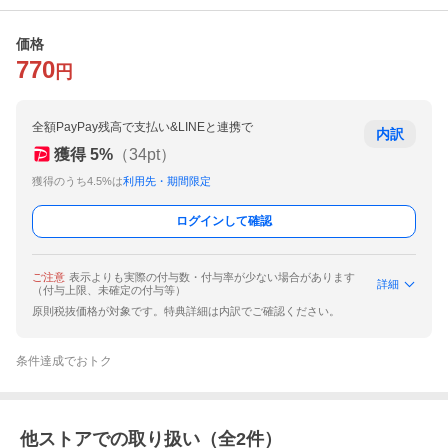
価格
770
円
全額PayPay残高で支払い&LINEと連携で
内訳
獲得
5
%
（
34
pt）
獲得のうち4.5%は
利用先・期間限定
ログインして確認
ご注意
表示よりも実際の付与数・付与率が少ない場合があります
詳細
（付与上限、未確定の付与等）
原則税抜価格が対象です。特典詳細は内訳でご確認ください。
条件達成でおトク
他ストアでの取り扱い（全
2
件）