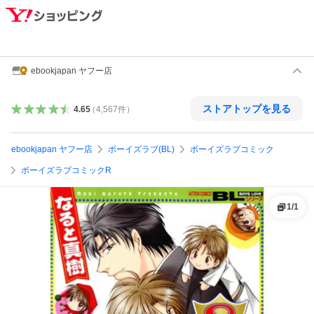
ebookjapan ヤフー店
ストアトップを見る
4.65
（
4,567
件
）
ebookjapan ヤフー店
ボーイズラブ(BL)
ボーイズラブコミック
ボーイズラブコミックR
1
/
1