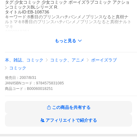
タグ:少女コミック 少女コミック ボーイズラブコミック アクショ
ンコミックスBLシリーズ R.
タイトルID:EB-108736
キーワード:8番目のプリンスハチバンメノプリンスなると真樹ナ
ルトマキ8番目のプリンスハチバンメノプリンスなると真樹ナルト
マキ
A000018251
※当ストアの商品は、アプリでは購入できません。
もっと見る
なると真樹
双葉社
アクションコミックスBLシリーズ
少女コミック
少女コミック ボーイズラブコミック
アクションコ
本、雑誌、コミック
コミック、アニメ
ボーイズラブ
ミックスBLシリーズ
R.
王子誠は灰色受験地獄まっただ中の18歳・高校生。青春のトキメ
コミック
キとは無縁に過ごしていた…ハズだったけど、偶然出会った白衣
の天使・白川雪菜にヒトメボレ!だけど“雪ちゃん”は“7人の少年”に
発売日：
2007/8/31
ガードされていた!学ラン王子と白衣の“白雪姫”の純情初恋ロマン
JAN/ISBNコード：
9784575831085
スから、少年たちのじれったいピュアラブまで。まぼろしの名作
商品
コード：
B00060018251
待望の単行本化!!
8番目のプリンスの作品をもっと見る
この商品を共有する
アフィリエイトで紹介する