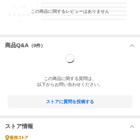
-.--
5
4
この
商品
に関するレビューはありません
3
2
1
-
件
商品Q&A
（
0
件）
この
商品
に関する質問は、
以下からお問い合わせください。
ストアに質問を投稿する
ストア情報