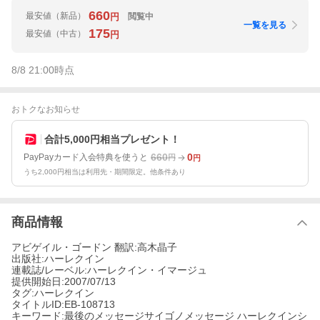
660
最安値
（新品）
閲覧中
円
一覧を見る
175
最安値
（中古）
円
8/8 21:00
時点
おトクなお知らせ
合計5,000円相当プレゼント！
660
0
PayPayカード入会特典を使うと
円
円
うち2,000円相当は利用先・期間限定。他条件あり
商品情報
アビゲイル・ゴードン 翻訳:高木晶子
出版社:ハーレクイン
連載誌/レーベル:ハーレクイン・イマージュ
提供開始日:2007/07/13
タグ:ハーレクイン
タイトルID:EB-108713
キーワード:最後のメッセージサイゴノメッセージ ハーレクインシ