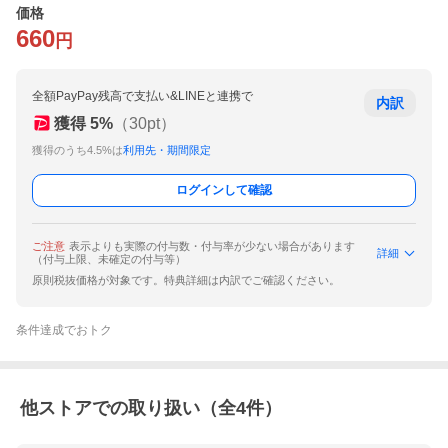
価格
660
円
全額PayPay残高で支払い&LINEと連携で
内訳
獲得
5
%
（
30
pt）
獲得のうち4.5%は
利用先・期間限定
ログインして確認
ご注意
表示よりも実際の付与数・付与率が少ない場合があります
詳細
（付与上限、未確定の付与等）
原則税抜価格が対象です。特典詳細は内訳でご確認ください。
条件達成でおトク
他ストアでの取り扱い（全
4
件）