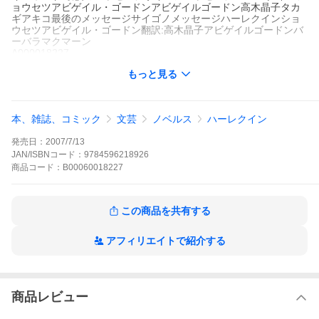
ョウセツアビゲイル・ゴードンアビゲイルゴードン高木晶子タカ
ギアキコ最後のメッセージサイゴノメッセージハーレクインショ
ウセツアビゲイル・ゴードン翻訳:高木晶子アビゲイルゴードンバ
ーバラマクマーン
A000018227
※当ストアの商品は、アプリでは購入できません。
もっと見る
高木晶子
アビゲイル・ゴードン
ハーレクイン
ハーレクイン・イマージュ
ハーレクイン
本、雑誌、コミック
文芸
ノベルス
ハーレクイン
イザベルは高原の村の診療所で医師として忙しい日々を送ってい
る。いつものように往診帰りにティーショップに立ち寄り、ケー
発売日：
2007/7/13
キとお茶を楽しもうとしていた彼女は思いがけないニュースを耳
にした。「ロスが帰ってきたのよ」ロス・テンプルトンは七年
JAN/ISBNコード：
9784596218926
前、十八歳のイザベルを残して村を出た。一緒に連れていってと
商品
コード：
B00060018227
すがる彼女をしりぞけて。あの、相手にまっすぐ感情をぶつける
少女は、もういない。今の私は、冷静で自立した大人の女性だ。
ロスと再会したって心を乱されることもないはず。しかし、彼が
この商品を共有する
同じ診療所で働くとあっては……。
最後のメッセージの作品をもっと見る
アフィリエイトで紹介する
商品レビュー