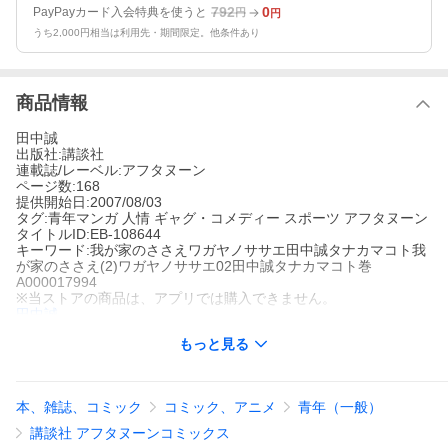
792
0
PayPayカード入会特典を使うと
円
円
うち2,000円相当は利用先・期間限定。他条件あり
商品情報
田中誠
出版社:講談社
連載誌/レーベル:アフタヌーン
ページ数:168
提供開始日:2007/08/03
タグ:青年マンガ 人情 ギャグ・コメディー スポーツ アフタヌーン
タイトルID:EB-108644
キーワード:我が家のささえワガヤノササエ田中誠タナカマコト我
が家のささえ(2)ワガヤノササエ02田中誠タナカマコト巻
A000017994
※当ストアの商品は、アプリでは購入できません。
田中誠
講談社
もっと見る
アフタヌーン
青年マンガ
人情
ギャグ・コメディー
スポーツ
アフタヌーン
3月も近づくある寒い日。犬吉の親父・穴(あな)が風邪(かぜ)をひ
いて倒れてしまった!!死んだように眠る穴を心配しながらも、家の
本、雑誌、コミック
コミック、アニメ
青年（一般）
中が静かになったことを喜ぶ犬吉たち。そして穴が倒れてからと
いうもの、なぜか山野家の人々に次々と幸運が訪れるようにな
講談社 アフタヌーンコミックス
る……。