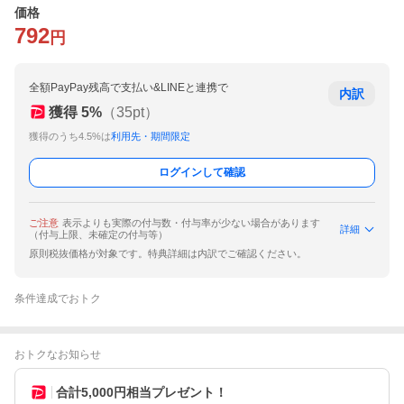
価格
792
円
全額PayPay残高で支払い&LINEと連携で
内訳
獲得
5
%
（
35
pt）
獲得のうち4.5%は
利用先・期間限定
ログインして確認
ご注意
表示よりも実際の付与数・付与率が少ない場合があります
詳細
（付与上限、未確定の付与等）
原則税抜価格が対象です。特典詳細は内訳でご確認ください。
条件達成でおトク
おトクなお知らせ
合計5,000円相当プレゼント！