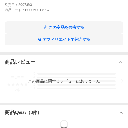
我が家のささえの作品をもっと見る
発売日：
2007/8/3
商品
コード：
B00060017994
この商品を共有する
アフィリエイトで紹介する
商品レビュー
-.--
5
4
この
商品
に関するレビューはありません
3
2
1
-
件
商品Q&A
（
0
件）