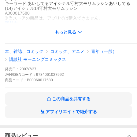
キーワード:あいしてるアイシテル守村大モリムラシンあいしてる
(14)アイシテル14守村大モリムラシン
A000017580
※当ストアの商品は、アプリでは購入できません。
守村大
講談社
もっと見る
モーニング
長編マンガ
青年マンガ
ラブストーリー
人情
モーニング
星野鉄馬(ケンタ)、ボクシングで日本一を目指す!かつて、栗原工
業高校で総番を張っていた“ウンコたれの克ちゃん”こと南谷克彦
本、雑誌、コミック
コミック、アニメ
青年（一般）
(みなみだにかつひこ)と再会した鉄馬は、ボクシングで日本一にな
ることを決意する!鉄馬は南谷に連れられ、恋人を事故で亡くした
講談社 モーニングコミックス
女性会長の営むボクシングジム・若葉へ入会することに。鉄馬の
日本一への挑戦が今、始まった!!
発売日：
2007/7/27
あいしてるの作品をもっと見る
JAN/ISBNコード：
9784061027992
商品
コード：
B00060017580
この商品を共有する
アフィリエイトで紹介する
商品レビュー