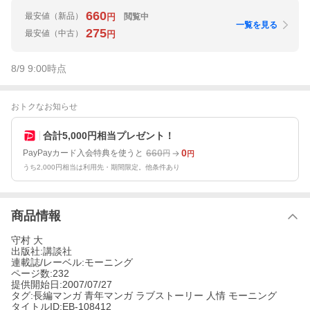
660
最安値
（新品）
閲覧中
円
一覧を見る
275
最安値
（中古）
円
8/9 9:00
時点
おトクなお知らせ
合計5,000円相当プレゼント！
660
0
PayPayカード入会特典を使うと
円
円
うち2,000円相当は利用先・期間限定。他条件あり
商品情報
守村 大
出版社:講談社
連載誌/レーベル:モーニング
ページ数:232
提供開始日:2007/07/27
タグ:長編マンガ 青年マンガ ラブストーリー 人情 モーニング
タイトルID:EB-108412