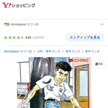
ebookjapan ヤフー店
ストアトップを見る
4.65
（
4,567
件
）
ebookjapan ヤフー店
少年・青年マンガ
青年マンガ
青年マンガ
1
/
1