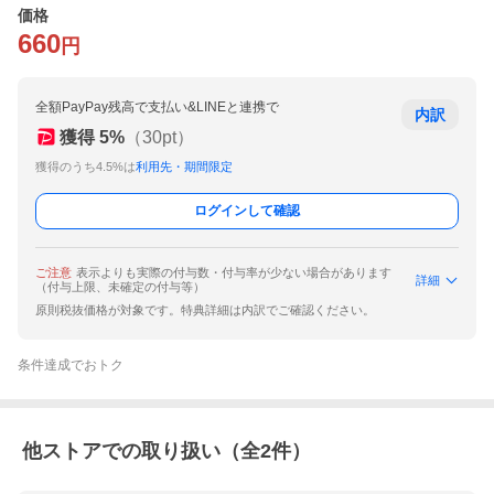
価格
660
円
全額PayPay残高で支払い&LINEと連携で
内訳
獲得
5
%
（
30
pt）
獲得のうち4.5%は
利用先・期間限定
ログインして確認
ご注意
表示よりも実際の付与数・付与率が少ない場合があります
詳細
（付与上限、未確定の付与等）
原則税抜価格が対象です。特典詳細は内訳でご確認ください。
条件達成でおトク
他ストアでの取り扱い（全
2
件）