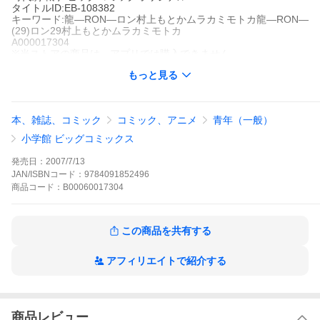
タイトルID:EB-108382
キーワード:龍―RON―ロン村上もとかムラカミモトカ龍―RON―
(29)ロン29村上もとかムラカミモトカ
A000017304
※当ストアの商品は、アプリでは購入できません。
村上もとか
もっと見る
小学館
ビッグコミックオリジナル
ベストセラー
長編マンガ
青年マンガ
アクション
仕事
歴史
時代
劇
戦争
ビッグコミックオリジナル
本、雑誌、コミック
コミック、アニメ
青年（一般）
息子・冬馬のふとした表情に龍の面影を求めつつも、卓磨との親
子3人の時間に幸せを感じる小鈴。一方、龍が生きていることを小
小学館 ビッグコミックス
鈴に言えなかったていは、龍に「どこかに自分の子どもはいない
か」と尋ねる。日本から脱出した時の記憶を失っている龍は、は
発売日：
2007/7/13
っきりと答えることができず……。
JAN/ISBNコード：
9784091852496
龍―RON―の作品をもっと見る
商品
コード：
B00060017304
この商品を共有する
アフィリエイトで紹介する
商品レビュー