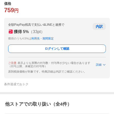
価格
759
円
全額PayPay残高で支払い&LINEと連携で
内訳
獲得
5
%
（
33
pt）
獲得のうち4.5%は
利用先・期間限定
ログインして確認
ご注意
表示よりも実際の付与数・付与率が少ない場合があります
詳細
（付与上限、未確定の付与等）
原則税抜価格が対象です。特典詳細は内訳でご確認ください。
条件達成でおトク
他ストアでの取り扱い（全
4
件）