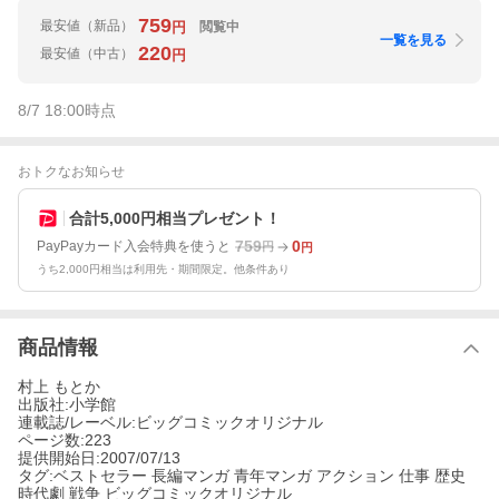
759
最安値
（新品）
閲覧中
円
一覧を見る
220
最安値
（中古）
円
8/7 18:00
時点
おトクなお知らせ
合計5,000円相当プレゼント！
759
0
PayPayカード入会特典を使うと
円
円
うち2,000円相当は利用先・期間限定。他条件あり
商品情報
村上 もとか
出版社:小学館
連載誌/レーベル:ビッグコミックオリジナル
ページ数:223
提供開始日:2007/07/13
タグ:ベストセラー 長編マンガ 青年マンガ アクション 仕事 歴史
時代劇 戦争 ビッグコミックオリジナル