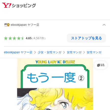
ebookjapan ヤフー店
ストアトップを見る
4.65
（
4,567
件
）
ebookjapan ヤフー店
少女・女性マンガ
女性マンガ
女性マンガ
1
/
1