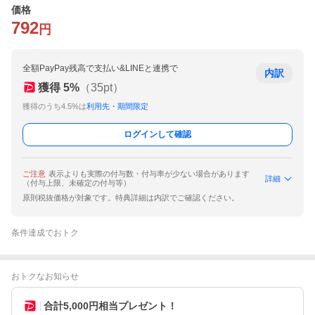
価格
792
円
全額PayPay残高で支払い&LINEと連携で
内訳
獲得
5
%
（
35
pt）
獲得のうち4.5%は
利用先・期間限定
ログインして確認
ご注意
表示よりも実際の付与数・付与率が少ない場合があります
詳細
（付与上限、未確定の付与等）
原則税抜価格が対象です。特典詳細は内訳でご確認ください。
条件達成でおトク
おトクなお知らせ
合計5,000円相当プレゼント！