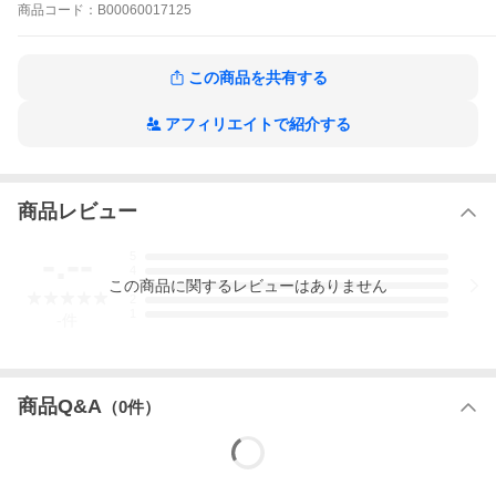
つらい。やさしさゆえに苦しむ二人の愛のゆくえは!?
商品
コード：
B00060017125
もう一度の作品をもっと見る
この商品を共有する
アフィリエイトで紹介する
商品レビュー
-.--
5
4
この
商品
に関するレビューはありません
3
2
1
-
件
商品Q&A
（
0
件）