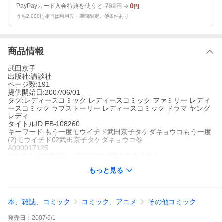
792
0
PayPayカード入会特典を使うと
円
円
うち2,000円相当は利用先・期間限定。他条件あり
商品情報
武田京子
出版社:講談社
ページ数:191
提供開始日:2007/06/01
タグ:レディースコミック レディースコミック ファミリー レディ
ースコミック ラブストーリー レディースコミック ドラマ ヤング
レディ
タイトルID:EB-108260
キーワード:もう一度モウイチド武田京子タケダキョウコもう一度
(2)モウイチド02武田京子タケダキョウコ巻
A000017125
※当ストアの商品は、アプリでは購入できません。
武田京子
もっと見る
講談社
レディースコミック
レディースコミック ファミリー
レディース
コミック ラブストーリー
レディースコミック ドラマ
ヤングレデ
ィ
本、雑誌、コミック
コミック、アニメ
その他コミック
心の中では愛しあいながら、お互いへの思いやりから、「好き」
のひと言がいえない史郎(しろう)と基子(もとこ)。血のつながりは
発売日：
2007/6/1
なくとも、姉・弟と言い交わす二人には、愛の言葉はあまりにも