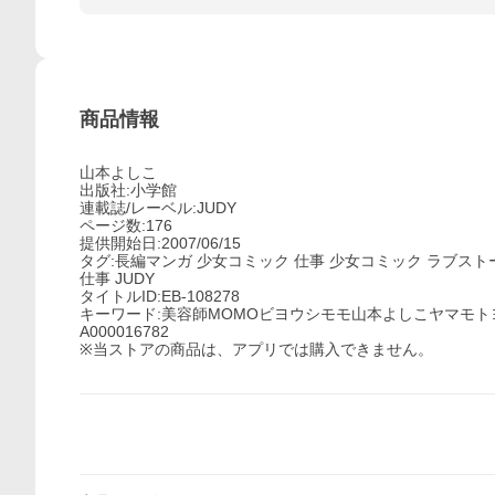
商品情報
山本よしこ
出版社:小学館
連載誌/レーベル:JUDY
ページ数:176
提供開始日:2007/06/15
タグ:長編マンガ 少女コミック 仕事 少女コミック ラブス
仕事 JUDY
タイトルID:EB-108278
キーワード:美容師MOMOビヨウシモモ山本よしこヤマモトヨ
A000016782
※当ストアの商品は、アプリでは購入できません。