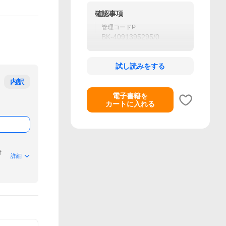
確認事項
管理コードP
BK-4091395295/0
試し読みをする
内訳
電子書籍を
カートに入れる
付
詳細