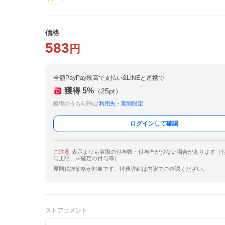
価格
583
円
全額PayPay残高で支払い&LINEと連携で
獲得
5
%
（
25
pt）
獲得のうち4.5%は
利用先・期間限定
ログインして確認
ご注意
表示よりも実際の付与数・付与率が少ない場合があります（
与上限、未確定の付与等）
原則税抜価格が対象です。特典詳細は内訳でご確認ください。
ストアコメント