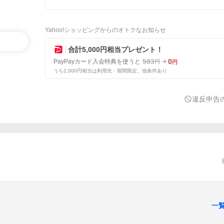
Yahoo!ショッピングからのオトクなお知らせ
合計5,000円相当プレゼント！
583
0
PayPayカード入会特典を使うと
円
円
うち2,000円相当は利用先・期間限定。他条件あり
違反申告
一