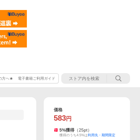
の方へ★ 電子書籍ご利用ガイド
価格
583
円
5
%獲得
（
25
pt）
獲得のうち4.5%は
利用先・期間限定