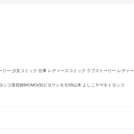
トーリー 少女コミック 仕事 レディースコミック ラブストーリー レディ
シコ美容師MOMO(9)ビヨウシモモ09山本 よしこヤマモトヨシコ