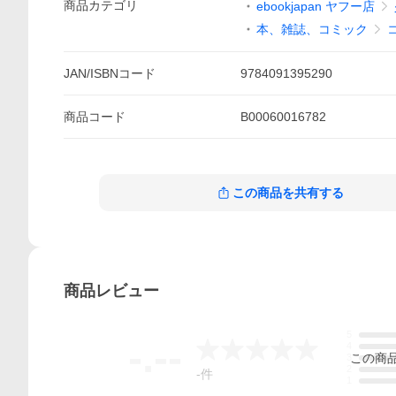
商品
カテゴリ
ebookjapan ヤフー店
本、雑誌、コミック
JAN/ISBNコード
9784091395290
商品
コード
B00060016782
この商品を共有する
商品
レビュー
5
-.--
4
この
商
3
2
-
件
1