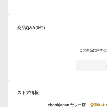
商品Q&A
(
0
件)
この
商品
に関する
ストア情報
ebookjapan ヤフー店