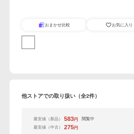
おまかせ比較
お気に入り
他ストアでの取り扱い（全
2
件）
583
最安値
（新品）
閲覧中
円
275
最安値
（中古）
円