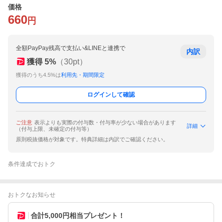
価格
660
円
全額PayPay残高で支払い&LINEと連携で
内訳
獲得
5
%
（
30
pt）
獲得のうち4.5%は
利用先・期間限定
ログインして確認
ご注意
表示よりも実際の付与数・付与率が少ない場合があります
詳細
（付与上限、未確定の付与等）
原則税抜価格が対象です。特典詳細は内訳でご確認ください。
条件達成でおトク
おトクなお知らせ
合計5,000円相当プレゼント！