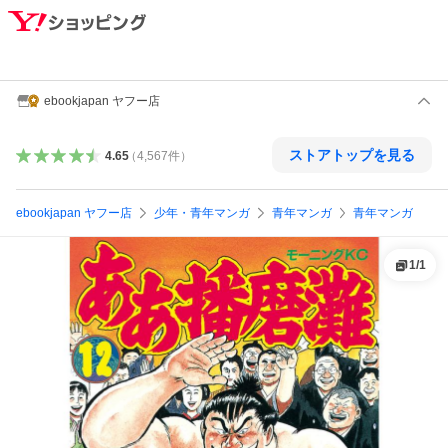
ebookjapan ヤフー店
ストアトップを見る
4.65
（
4,567
件
）
ebookjapan ヤフー店
少年・青年マンガ
青年マンガ
青年マンガ
1
/
1