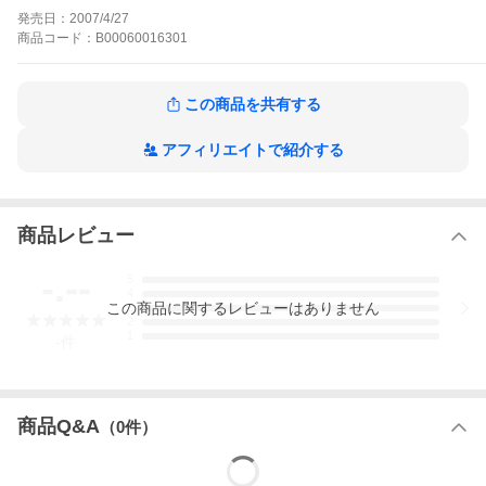
の行方は――!?土俵の鬼神・播磨灘!鬼か閻魔(えんま)か死神か!並
発売日：
2007/4/27
みいる横綱・大関を叩き伏せ、伝統も権威も、常識すらも叩きつ
商品
コード：
B00060016301
ぶす!読むと強くなる痛快横綱漫画!!
ああ播磨灘の作品をもっと見る
この商品を共有する
アフィリエイトで紹介する
商品レビュー
-.--
5
4
この
商品
に関するレビューはありません
3
2
1
-
件
商品Q&A
（
0
件）