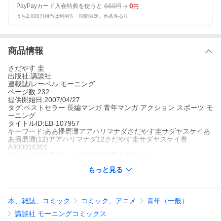
660
0
PayPayカード入会特典を使うと
円
円
うち2,000円相当は利用先・期間限定。他条件あり
商品情報
さだやす 圭
出版社:講談社
連載誌/レーベル:モーニング
ページ数:232
提供開始日:2007/04/27
タグ:ベストセラー 長編マンガ 青年マンガ アクション スポーツ モ
ーニング
タイトルID:EB-107957
キーワード:ああ播磨灘アアハリマナダさだやす圭サダヤスケイあ
あ播磨灘(12)アアハリマナダ12さだやす圭サダヤスケイ巻
A000016301
※当ストアの商品は、アプリでは購入できません。
さだやす圭
もっと見る
講談社
モーニング
ベストセラー
長編マンガ
青年マンガ
アクション
スポーツ
モーニ
ング
本、雑誌、コミック
コミック、アニメ
青年（一般）
相撲道300年の伝統を踏まえ、全力士の頂点に君臨する名横綱・太
刀風(たちかぜ)と、相撲界の禁を破り、鬼神のごとき勢いで連勝を
講談社 モーニングコミックス
続ける修羅の横綱・播磨灘(はりまなだ)の世紀の大一番!!その決着