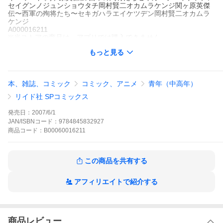
セイグンノジュンショウタチ岡村賢二オカムラケンジ関ヶ原英傑
伝〜西軍の殉将たち〜セキガハラエイケツデン岡村賢二オカムラ
ケンジ
A000016211
※当ストアの商品は、アプリでは購入できません。
岡村賢二
もっと見る
リイド社
青年マンガ
ヒーロー
歴史
戦争
SPコミックス
「天下分け目の関ヶ原」に西軍として参戦した武将たちは、何を
考え、どのように行動したのか!?石田三成、大谷吉継、直江賢
本、雑誌、コミック
コミック、アニメ
青年（中高年）
続、三武将の魅力を余すところなく収録。義に従いし男たちの戦
いを見よ!!
リイド社 SPコミックス
関ヶ原英傑伝 西軍の殉将たちの作品をもっと見る
発売日：
2007/6/1
JAN/ISBNコード：
9784845832927
商品
コード：
B00060016211
この商品を共有する
アフィリエイトで紹介する
商品レビュー