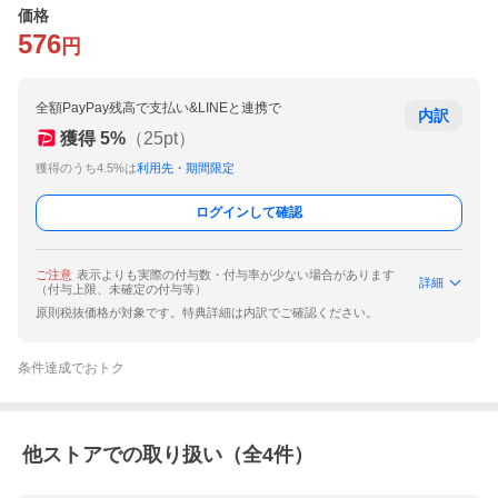
価格
576
円
全額PayPay残高で支払い&LINEと連携で
内訳
獲得
5
%
（
25
pt）
獲得のうち4.5%は
利用先・期間限定
ログインして確認
ご注意
表示よりも実際の付与数・付与率が少ない場合があります
詳細
（付与上限、未確定の付与等）
原則税抜価格が対象です。特典詳細は内訳でご確認ください。
条件達成でおトク
他ストアでの取り扱い（全
4
件）