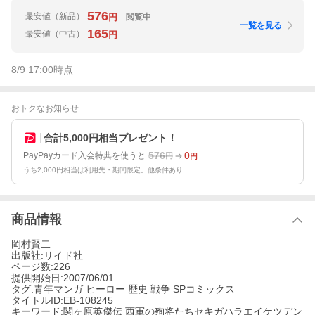
576
最安値
（新品）
閲覧中
円
一覧を見る
165
最安値
（中古）
円
8/9 17:00
時点
おトクなお知らせ
合計5,000円相当プレゼント！
576
0
PayPayカード入会特典を使うと
円
円
うち2,000円相当は利用先・期間限定。他条件あり
商品情報
岡村賢二
出版社:リイド社
ページ数:226
提供開始日:2007/06/01
タグ:青年マンガ ヒーロー 歴史 戦争 SPコミックス
タイトルID:EB-108245
キーワード:関ヶ原英傑伝 西軍の殉将たちセキガハラエイケツデン