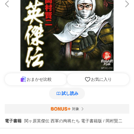
おまかせ比較
お気に入り
試し読み
対象
電子書籍
関ヶ原英傑伝 西軍の殉将たち 電子書籍版 / 岡村賢二