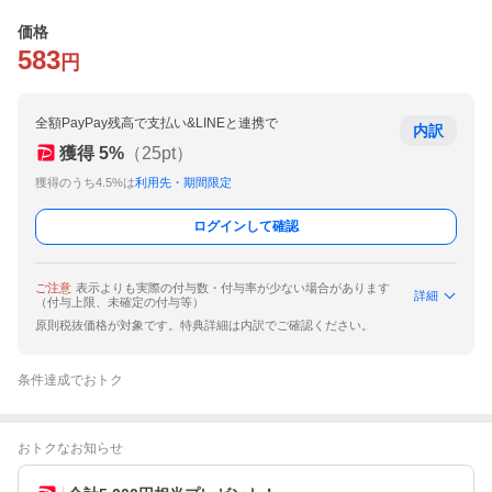
価格
583
円
全額PayPay残高で支払い&LINEと連携で
内訳
獲得
5
%
（
25
pt）
獲得のうち4.5%は
利用先・期間限定
ログインして確認
ご注意
表示よりも実際の付与数・付与率が少ない場合があります
詳細
（付与上限、未確定の付与等）
原則税抜価格が対象です。特典詳細は内訳でご確認ください。
条件達成でおトク
おトクなお知らせ