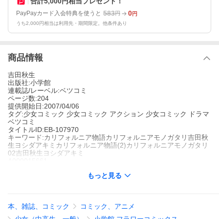
合計5,000円相当プレゼント！
583
0
PayPayカード入会特典を使うと
円
円
うち2,000円相当は利用先・期間限定。他条件あり
商品情報
吉田秋生
出版社:小学館
連載誌/レーベル:ベツコミ
ページ数:204
提供開始日:2007/04/06
タグ:少女コミック 少女コミック アクション 少女コミック ドラマ
ベツコミ
タイトルID:EB-107970
キーワード:カリフォルニア物語カリフォルニアモノガタリ吉田秋
生ヨシダアキミカリフォルニア物語(2)カリフォルニアモノガタリ
02吉田秋生ヨシダアキミ
A000015661
※当ストアの商品は、アプリでは購入できません。
もっと見る
吉田秋生
小学館
ベツコミ
少女コミック
少女コミック アクション
少女コミック ドラマ
ベツ
本、雑誌、コミック
コミック、アニメ
コミ
青い空、緑の大地、光輝くカリフォルニア。だが、カリフォルニ