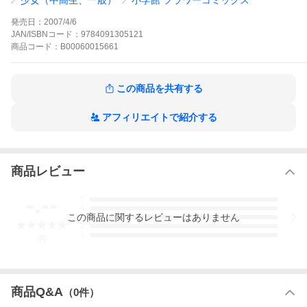
少女（中高生、一般）
小学館 フラワーコミックス
アだっていいことばかりじゃない。父親との確執、兄へのコンプ
レックスなど、さまざまな人間関係のきずなを振り切ろうと高校
発売日：
2007/4/6
をドロップアウトしたヒースは、冬のニューヨークにやってき
JAN/ISBNコード：
9784091305121
た。相棒で同居人のイーヴ、悪友ブッチ、その妹で恋人のスウェ
商品
コード：
B00060015661
ナ……灰色の空のもと、大都会の片隅でひとつの青春が始まっ
た。吉田秋生の名を世に知らしめた初期傑作青春ロマン!
カリフォルニア物語の作品をもっと見る
この商品を共有する
アフィリエイトで紹介する
商品レビュー
-.--
5
4
この
商品
に関するレビューはありません
3
2
1
-
件
商品Q&A
（
0
件）