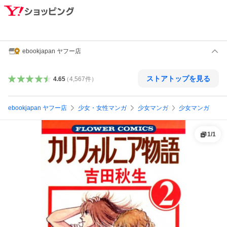
ebookjapan ヤフー店
ストアトップを見る
4.65
（
4,567
件
）
ebookjapan ヤフー店
少女・女性マンガ
少女マンガ
少女マンガ
1
/
1