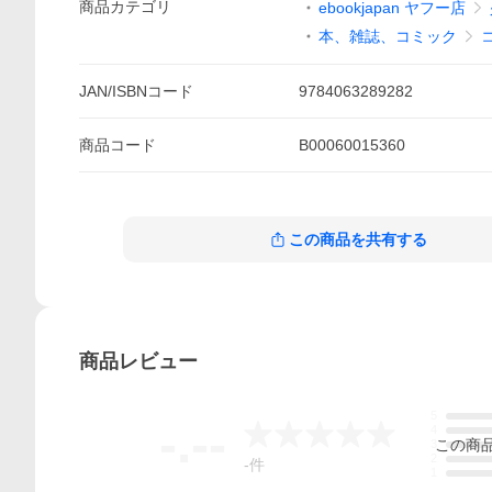
商品
カテゴリ
ebookjapan ヤフー店
本、雑誌、コミック
JAN/ISBNコード
9784063289282
商品
コード
B00060015360
この商品を共有する
商品
レビュー
5
-.--
4
この
商
3
2
-
件
1