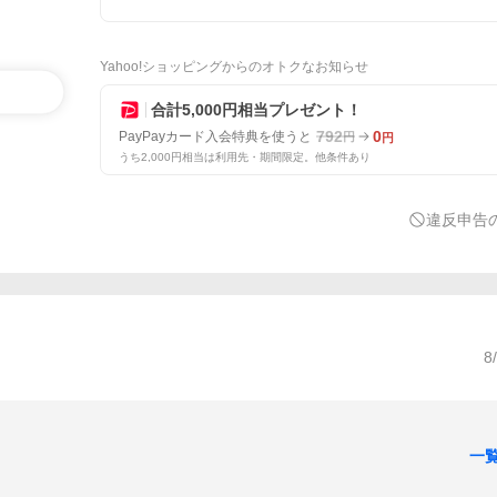
Yahoo!ショッピングからのオトクなお知らせ
合計5,000円相当プレゼント！
792
0
PayPayカード入会特典を使うと
円
円
うち2,000円相当は利用先・期間限定。他条件あり
違反申告
8
一