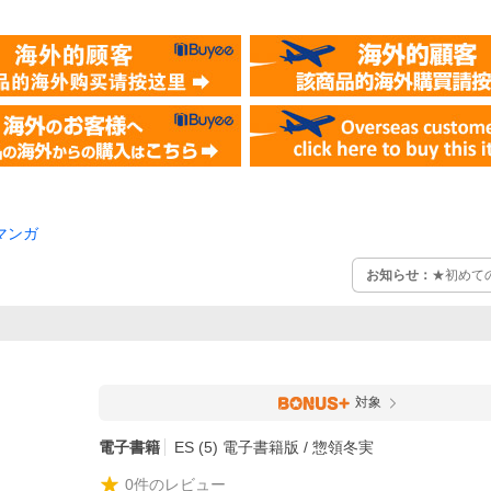
マンガ
お知らせ：
★初めて
対象
電子書籍
ES (5) 電子書籍版 / 惣領冬実
0
件のレビュー