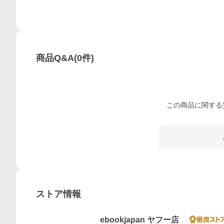
商品Q&A
(
0
件)
この
商品
に関する
ストア情報
ebookjapan ヤフー店