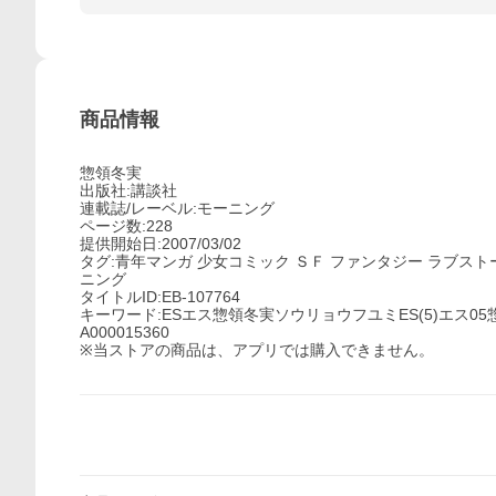
商品情報
惣領冬実
出版社:講談社
連載誌/レーベル:モーニング
ページ数:228
提供開始日:2007/03/02
タグ:青年マンガ 少女コミック ＳＦ ファンタジー ラブスト
ニング
タイトルID:EB-107764
キーワード:ESエス惣領冬実ソウリョウフユミES(5)エス0
A000015360
※当ストアの商品は、アプリでは購入できません。