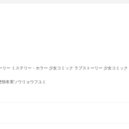
ーリー ミステリー・ホラー 少女コミック ラブストーリー 少女コミック 
5惣領冬実ソウリョウフユミ