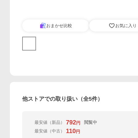
おまかせ比較
お気に入り
他ストアでの取り扱い（全
5
件）
792
最安値
（新品）
閲覧中
円
110
最安値
（中古）
円