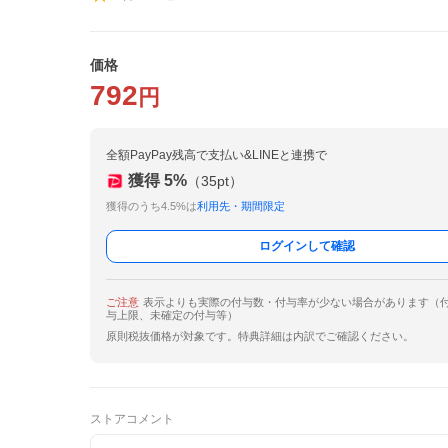
価格
792
円
全額PayPay残高で支払い&LINEと連携で
獲得
5
%
（
35
pt）
獲得のうち4.5%は
利用先・期間限定
ログインして確認
ご注意
表示よりも実際の付与数・付与率が少ない場合があります（
与上限、未確定の付与等）
原則税抜価格が対象です。特典詳細は内訳でご確認ください。
ストアコメント