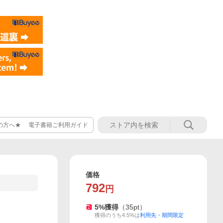
の方へ★ 電子書籍ご利用ガイド
価格
792
円
5
%獲得
（
35
pt）
獲得のうち4.5%は
利用先・期間限定