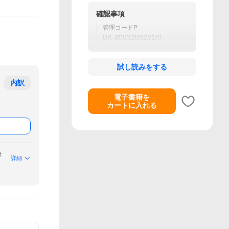
確認事項
管理コードP
BK-4063289281/0
試し読みをする
内訳
電子書籍を
カートに入れる
付
詳細