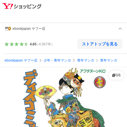
ebookjapan ヤフー店
ストアトップを見る
4.65
（
4,567
件
）
ebookjapan ヤフー店
少年・青年マンガ
青年マンガ
青年マンガ
1
/
1