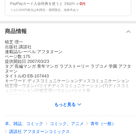
792
0
PayPayカード入会特典を使うと
円
円
うち2,000円相当は利用先・期間限定。他条件あり
商品情報
植芝 理一
出版社:講談社
連載誌/レーベル:アフタヌーン
ページ数:175
提供開始日:2007/03/23
タグ:長編マンガ 青年マンガ ラブストーリー ラブコメ 学園 アフタ
ヌーン
タイトルID:EB-107443
キーワード:ディスコミュニケーションディスコミュニケーション
植芝理一ウエシバリイチディスコミュニケーション(7)ディスコミ
ュニケーション07植芝理一ウエシバリイチ巻
A000015310
※当ストアの商品は、アプリでは購入できません。
もっと見る
植芝理一
講談社
アフタヌーン
長編マンガ
青年マンガ
ラブストーリー
ラブコメ
学園
アフタヌー
本、雑誌、コミック
コミック、アニメ
青年（一般）
ン
ワカラナイカラ好キニナル好キニナルカラワカラナイ――。これ
講談社 アフタヌーンコミックス
は、冥界に落ちた戸川と松笛が見る、もうひとつの二人の物