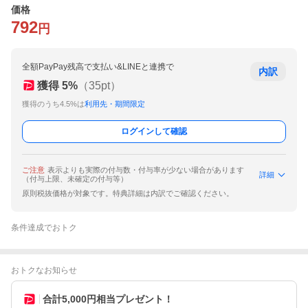
価格
792
円
全額PayPay残高で支払い&LINEと連携で
内訳
獲得
5
%
（
35
pt）
獲得のうち4.5%は
利用先・期間限定
ログインして確認
ご注意
表示よりも実際の付与数・付与率が少ない場合があります
詳細
（付与上限、未確定の付与等）
原則税抜価格が対象です。特典詳細は内訳でご確認ください。
条件達成でおトク
おトクなお知らせ
合計5,000円相当プレゼント！