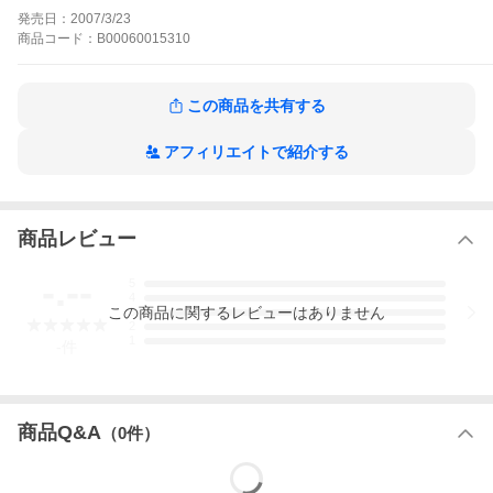
語……。二人の松笛の前に、やはり同じ松笛の姿で現れた“冥界の
発売日：
2007/3/23
主”。覚醒した“大学生の戸川”は、“冥界の主”と対峙する!「どんな
商品
コード：
B00060015310
に手を伸ばしても、求める答えは手に入らない……」「それでも
わたしたちは、あきらめることはできないわ」
ディスコミュニケーションの作品をもっと見る
この商品を共有する
アフィリエイトで紹介する
商品レビュー
-.--
5
4
この
商品
に関するレビューはありません
3
2
1
-
件
商品Q&A
（
0
件）