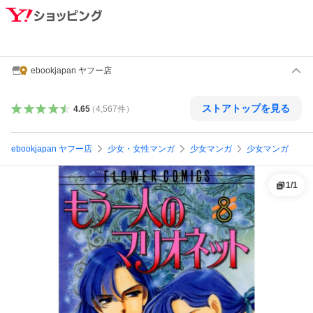
ebookjapan ヤフー店
ストアトップを見る
4.65
（
4,567
件
）
ebookjapan ヤフー店
少女・女性マンガ
少女マンガ
少女マンガ
1
/
1