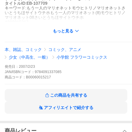
タイトルID:EB-107709
キーワード:もう一人のマリオネットモウヒトリノマリオネットさ
いとうちほサイトウチホもう一人のマリオネット(8)モウヒトリノ
マリオネット08さいとうちほサイトウチホ
A000015217
※当ストアの商品は、アプリでは購入できません。
もっと見る
さいとうちほ
小学館
少コミ
少女コミック
少女コミック ラブストーリー
少女コミック ドラ
本、雑誌、コミック
コミック、アニメ
マ
少女コミック ミステリー・ホラー
少コミ
神の存在を消し、完全になりかわるべく、建は舞台で才能を発揮
少女（中高生、一般）
小学館 フラワーコミックス
する。一方、七生は建にも魅かれている自分に気づく。神と建の
運命をかけて、舞台は幕を上げる…!!
発売日：
2007/2/23
もう一人のマリオネットの作品をもっと見る
JAN/ISBNコード：
9784091337085
商品
コード：
B00060015217
この商品を共有する
アフィリエイトで紹介する
商品レビュー