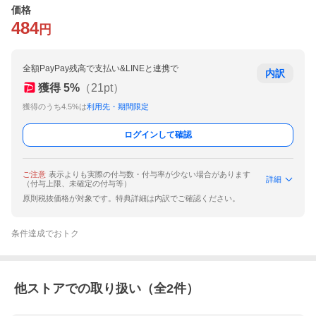
価格
484
円
全額PayPay残高で支払い&LINEと連携で
内訳
獲得
5
%
（
21
pt）
獲得のうち4.5%は
利用先・期間限定
ログインして確認
ご注意
表示よりも実際の付与数・付与率が少ない場合があります
詳細
（付与上限、未確定の付与等）
原則税抜価格が対象です。特典詳細は内訳でご確認ください。
条件達成でおトク
他ストアでの取り扱い（全
2
件）