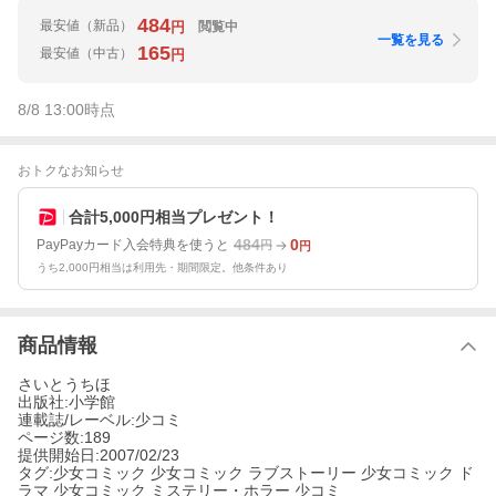
484
最安値
（新品）
閲覧中
円
一覧を見る
165
最安値
（中古）
円
8/8 13:00
時点
おトクなお知らせ
合計5,000円相当プレゼント！
484
0
PayPayカード入会特典を使うと
円
円
うち2,000円相当は利用先・期間限定。他条件あり
商品情報
さいとうちほ
出版社:小学館
連載誌/レーベル:少コミ
ページ数:189
提供開始日:2007/02/23
タグ:少女コミック 少女コミック ラブストーリー 少女コミック ド
ラマ 少女コミック ミステリー・ホラー 少コミ