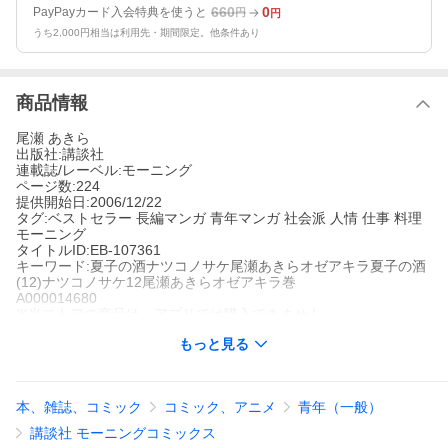
660
0
PayPayカード入会特典を使うと
円
円
うち2,000円相当は利用先・期間限定。他条件あり
商品情報
尾瀬 あきら
出版社:講談社
連載誌/レーベル:モーニング
ページ数:224
提供開始日:2006/12/22
タグ:ベストセラー 長編マンガ 青年マンガ 社会派 人情 仕事 料理
モーニング
タイトルID:EB-107361
キーワード:夏子の酒ナツコノサケ尾瀬あきらオゼアキラ夏子の酒
(12)ナツコノサケ12尾瀬あきらオゼアキラ巻
A000014680
※当ストアの商品は、アプリでは購入できません。
尾瀬あきら
もっと見る
講談社
モーニング
ベストセラー
長編マンガ
青年マンガ
社会派
人情
仕事
料理
モー
ニング
本、雑誌、コミック
コミック、アニメ
青年（一般）
不調を押して酒米「龍錦」による吟醸の造りに参加し、異なる条
件でのタンク2本の仕込みを終えた山田杜氏(とうじ)のじっちゃん
講談社 モーニングコミックス
が高熱に倒れたとき、3本目の造りは、新米杜氏の草壁に託され