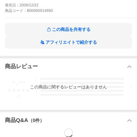
た…。「龍錦」と河島町の未来を懸けて、日本一の吟醸酒造りを
発売日：
2006/12/22
目指した『夏子の酒』、夏子の夢と情熱が実を結ぶ、感動の完結
商品
コード：
B00060014680
編!!
夏子の酒の作品をもっと見る
この商品を共有する
アフィリエイトで紹介する
商品レビュー
-.--
5
4
この
商品
に関するレビューはありません
3
2
1
-
件
商品Q&A
（
0
件）