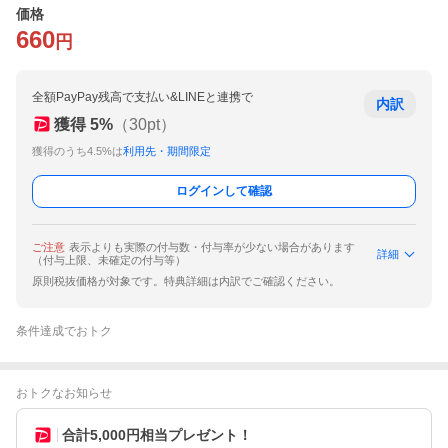
価格
660
円
全額PayPay残高で支払い&LINEと連携で
内訳
獲得
5
%
（
30
pt）
獲得のうち4.5%は
利用先・期間限定
ログインして確認
ご注意
表示よりも実際の付与数・付与率が少ない場合があります
詳細
（付与上限、未確定の付与等）
原則税抜価格が対象です。特典詳細は内訳でご確認ください。
条件達成でおトク
おトクなお知らせ
合計5,000円相当プレゼント！