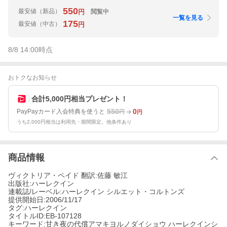
550
最安値
（新品）
閲覧中
円
一覧を見る
175
最安値
（中古）
円
8/8 14:00
時点
おトクなお知らせ
合計5,000円相当プレゼント！
550
0
PayPayカード入会特典を使うと
円
円
うち2,000円相当は利用先・期間限定。他条件あり
商品情報
ヴィクトリア・ペイド 翻訳:佐藤 敏江
出版社:ハーレクイン
連載誌/レーベル:ハーレクイン シルエット・コルトンズ
提供開始日:2006/11/17
タグ:ハーレクイン
タイトルID:EB-107128
キーワード:甘き夜の代償アマキヨルノダイショウ ハーレクインシ