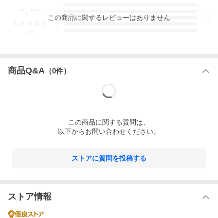
-.--
5
4
この
商品
に関するレビューはありません
3
2
1
-
件
商品Q&A
（
0
件）
この
商品
に関する質問は、
以下からお問い合わせください。
ストアに質問を投稿する
ストア情報