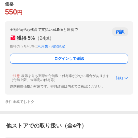
価格
550
円
全額PayPay残高で支払い&LINEと連携で
内訳
獲得
5
%
（
24
pt）
獲得のうち4.5%は
利用先・期間限定
ログインして確認
ご注意
表示よりも実際の付与数・付与率が少ない場合があります
詳細
（付与上限、未確定の付与等）
原則税抜価格が対象です。特典詳細は内訳でご確認ください。
条件達成でおトク
他ストアでの取り扱い（全
4
件）