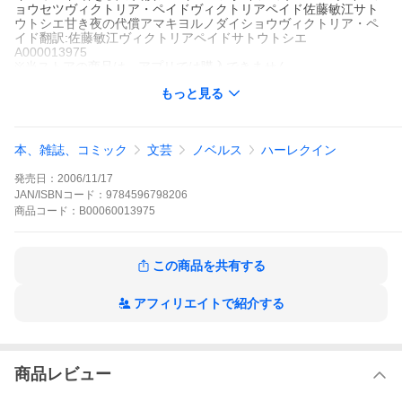
ョウセツヴィクトリア・ペイドヴィクトリアペイド佐藤敏江サト
ウトシエ甘き夜の代償アマキヨルノダイショウヴィクトリア・ペ
イド翻訳:佐藤敏江ヴィクトリアペイドサトウトシエ
A000013975
※当ストアの商品は、アプリでは購入できません。
ヴィクトリア・ペイド
佐藤敏江
もっと見る
ハーレクイン
ハーレクイン シルエット・コルトンズ
ハーレクイン
ウィローは、過保護な兄たちに囲まれて、デートすることすらま
本、雑誌、コミック
文芸
ノベルス
ハーレクイン
まならない日々を送っていた。息抜きに訪ねたタルサ滞在のある
夜、彼女はドレスとハイヒールに身を包み、夢のような甘い夜を
発売日：
2006/11/17
初対面の男性タイラーと過ごした。数カ月後、吐き気とだるさを
こらえながら店に出た彼女は、目の前にいる客を見て呆然とし
JAN/ISBNコード：
9784596798206
た。タイラー!私を探しに来てくれたの?だがそんな期待は瞬時に
商品
コード：
B00060013975
砕け散った。彼はまったくウィローを覚えていなかったのだ。
甘き夜の代償の作品をもっと見る
この商品を共有する
アフィリエイトで紹介する
商品レビュー