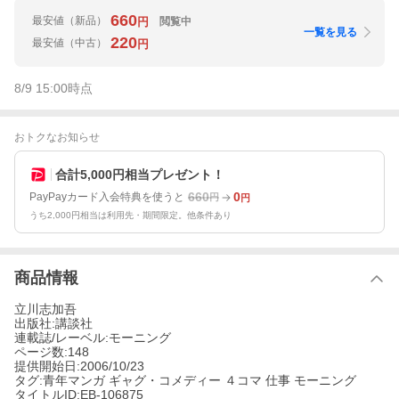
660
最安値
（新品）
閲覧中
円
一覧を見る
220
最安値
（中古）
円
8/9 15:00
時点
おトクなお知らせ
合計5,000円相当プレゼント！
660
0
PayPayカード入会特典を使うと
円
円
うち2,000円相当は利用先・期間限定。他条件あり
商品情報
立川志加吾
出版社:講談社
連載誌/レーベル:モーニング
ページ数:148
提供開始日:2006/10/23
タグ:青年マンガ ギャグ・コメディー ４コマ 仕事 モーニング
タイトルID:EB-106875