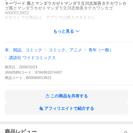
キーワード:風とマンダラカゼトマンダラ立川志加吾タテカワシカ
ゴ風とマンダラカゼトマンダラ立川志加吾タテカワシカゴ
A000013822
※当ストアの商品は、アプリでは購入できません。
立川志加吾
講談社
もっと見る
モーニング
青年マンガ
ギャグ・コメディー
４コマ
仕事
モーニング
談志師匠、本当にありがとうございます。あの立川談志23番目の
弟子が、師への愛と感動を綴る大上達漫画。なお、ハンカチを3枚
本、雑誌、コミック
コミック、アニメ
青年（一般）
は用意してください。
風とマンダラの作品をもっと見る
講談社 ワイドコミックス
発売日：
2006/10/23
JAN/ISBNコード：
9784063374407
商品
コード：
B00060013822
この商品を共有する
アフィリエイトで紹介する
商品レビュー