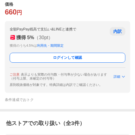
価格
660
円
全額PayPay残高で支払い&LINEと連携で
内訳
獲得
5
%
（
30
pt）
獲得のうち4.5%は
利用先・期間限定
ログインして確認
ご注意
表示よりも実際の付与数・付与率が少ない場合があります
詳細
（付与上限、未確定の付与等）
原則税抜価格が対象です。特典詳細は内訳でご確認ください。
条件達成でおトク
他ストアでの取り扱い（全
3
件）