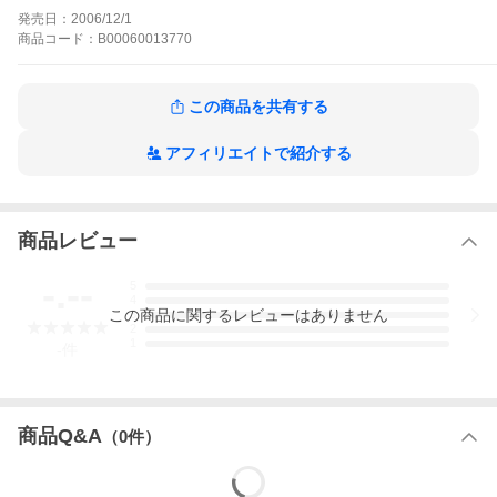
郎さんと美女たちが織り成す、大人の青春グラフィティ。男は顔
発売日：
2006/12/1
でも金でもない。心とバイクだ!!
商品
コード：
B00060013770
万歳ハイウェイの作品をもっと見る
この商品を共有する
アフィリエイトで紹介する
商品レビュー
-.--
5
4
この
商品
に関するレビューはありません
3
2
1
-
件
商品Q&A
（
0
件）