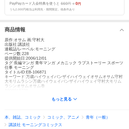
660
0
PayPayカード入会特典を使うと
円
円
うち2,000円相当は利用先・期間限定。他条件あり
商品情報
原作:オサム 画:守村大
出版社:講談社
連載誌/レーベル:モーニング
ページ数:228
提供開始日:2006/12/01
タグ:長編マンガ 青年マンガ メカニック ラブストーリー スポーツ
仕事 モーニング
タイトルID:EB-106871
キーワード:万歳ハイウェイバンザイハイウェイオサムオサム守村
大モリムラシン万歳ハイウェイバンザイハイウェイ守村大モリム
ラシンオサムオサム巻
A000013770
※当ストアの商品は、アプリでは購入できません。
もっと見る
守村大
オサム
講談社
モーニング
長編マンガ
青年マンガ
メカニック
ラブストーリー
スポーツ
仕
本、雑誌、コミック
コミック、アニメ
青年（一般）
事
モーニング
ケッコンサギのマサアキですら舌を巻くテクニシャンのじいさん
講談社 モーニングコミックス
とは!?五郎さんがじいさんと対決だ!バイクを愛する純情中年・五