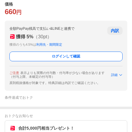
価格
660
円
全額PayPay残高で支払い&LINEと連携で
内訳
獲得
5
%
（
30
pt）
獲得のうち4.5%は
利用先・期間限定
ログインして確認
ご注意
表示よりも実際の付与数・付与率が少ない場合があります
詳細
（付与上限、未確定の付与等）
原則税抜価格が対象です。特典詳細は内訳でご確認ください。
条件達成でおトク
おトクなお知らせ
合計5,000円相当プレゼント！