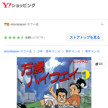
ebookjapan ヤフー店
ストアトップを見る
4.65
（
4,567
件
）
ebookjapan ヤフー店
少年・青年マンガ
青年マンガ
青年マンガ
1
/
1