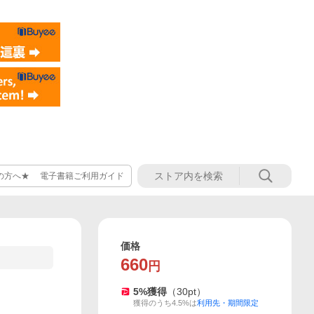
の方へ★ 電子書籍ご利用ガイド
価格
660
円
5
%獲得
（
30
pt）
獲得のうち4.5%は
利用先・期間限定