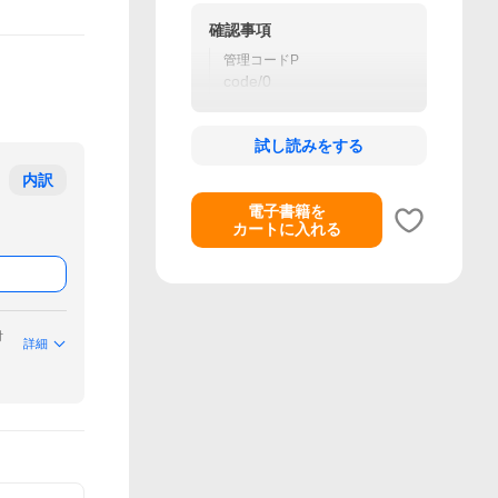
確認事項
管理コードP
code/0
試し読みをする
内訳
電子書籍を
カートに入れる
付
詳細