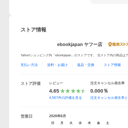
ストア情報
ebookjapan ヤフー店
Yahoo!ショッピング内「ebookjapan」のストアです。 当ストア内の商
支払い方法
送料・お届け
返品・交換
ストア情報
ストア評価
レビュー
注文キャンセル発生率
4.65
0.000％
4,567
件の評価を見る
注文キャンセル発生率
営業日
2026年8月
日
月
火
水
木
金
土