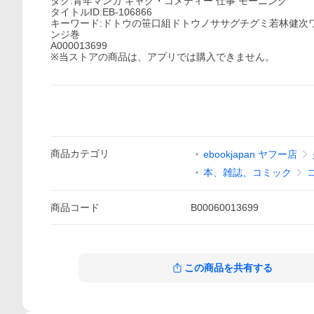
タグ:青年マンガ ギャグ・コメディー 仕事 モーニング
タイトルID:EB-106866
キーワード:ドトウの笹口組ドトウノササグチグミ若林健次ワ
ンジ巻
A000013699
※当ストアの商品は、アプリでは購入できません。
商品
カテゴリ
ebookjapan ヤフー店
本、雑誌、コミック
商品
コード
B00060013699
この商品を共有する