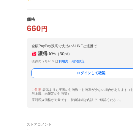
価格
660
円
全額PayPay残高で支払い&LINEと連携で
獲得
5
%
（
30
pt）
獲得のうち4.5%は
利用先・期間限定
ログインして確認
ご注意
表示よりも実際の付与数・付与率が少ない場合があります（
与上限、未確定の付与等）
原則税抜価格が対象です。特典詳細は内訳でご確認ください。
ストアコメント