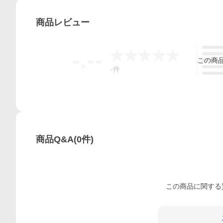
商品
レビュー
5
-.--
4
この
商
3
2
-
件
1
商品Q&A
(
0
件)
この
商品
に関する