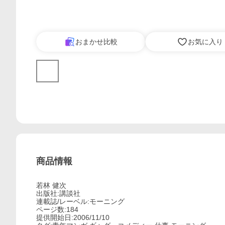
おまかせ比較
お気に入り
商品情報
若林 健次
出版社:講談社
連載誌/レーベル:モーニング
ページ数:184
提供開始日:2006/11/10