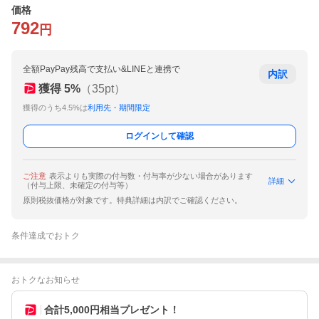
価格
792
円
全額PayPay残高で支払い&LINEと連携で
内訳
獲得
5
%
（
35
pt）
獲得のうち4.5%は
利用先・期間限定
ログインして確認
ご注意
表示よりも実際の付与数・付与率が少ない場合があります
詳細
（付与上限、未確定の付与等）
原則税抜価格が対象です。特典詳細は内訳でご確認ください。
条件達成でおトク
おトクなお知らせ
合計5,000円相当プレゼント！