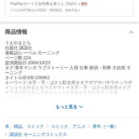
792
0
PayPayカード入会特典を使うと
円
円
うち2,000円相当は利用先・期間限定。他条件あり
商品情報
うえやまとち
出版社:講談社
連載誌/レーベル:モーニング
ページ数:224
提供開始日:2006/10/23
タグ:青年マンガ ラブストーリー 人情 仕事 探偵・刑事 大自然 モ
ーニング
タイトルID:EB-106862
キーワード:大字・字・ばさら駐在所オオアザアザバサラチュウザ
イショうえやまとちウエヤマトチ大字・字・ばさら駐在所オオア
ザアザバサラチュウザイショうえやまとちウエヤマトチ巻
A000013673
※当ストアの商品は、アプリでは購入できません。
もっと見る
うえやまとち
講談社
モーニング
青年マンガ
ラブストーリー
人情
仕事
探偵・刑事
大自然
モーニン
本、雑誌、コミック
コミック、アニメ
青年（一般）
グ
博多警察で巡査をしていた青年・岩本に『ばさら』への転勤が命
講談社 モーニングコミックス
じられた。恋人とも別れ、一人新天地へ赴く岩本。彼を慕う少