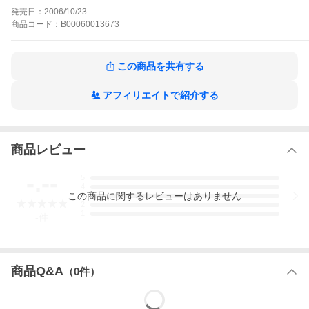
女・けいこちゃんと共に迎える村での新しい生活。そこで待ち受
発売日：
2006/10/23
けていたのは――?
商品
コード：
B00060013673
大字・字・ばさら駐在所の作品をもっと見る
この商品を共有する
アフィリエイトで紹介する
商品レビュー
-.--
5
4
この
商品
に関するレビューはありません
3
2
1
-
件
商品Q&A
（
0
件）