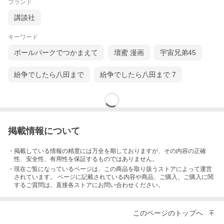
ブランド
講談社
キーワード
ボールパークでつかまえて
壇蜜 漫画
宇宙兄弟45
紛争でしたら八田まで
紛争でしたら八田まで 7
掲載情報について
・掲載している情報の精度には万全を期しておりますが、その内容の正確
性、安全性、有用性を保証するものではありません。
・現在ご覧になっているページは、この
商品
を取り扱うストアによって運営
されています。 ページに記載されている内容
や商品、ご購入
、ご購入に関
するご質問は、直接各ストアにお問い合わせください。
このページのトップへ