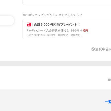
Yahoo!ショッピングからのオトクなお知らせ
合計5,000円相当プレゼント！
660
0
PayPayカード入会特典を使うと
円
円
うち2,000円相当は利用先・期間限定。他条件あり
違反申告
8
一