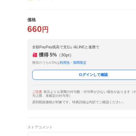
価格
660
円
全額PayPay残高で支払い&LINEと連携で
獲得
5
%
（
30
pt）
獲得のうち4.5%は
利用先・期間限定
ログインして確認
ご注意
表示よりも実際の付与数・付与率が少ない場合があります（
与上限、未確定の付与等）
原則税抜価格が対象です。特典詳細は内訳でご確認ください。
ストアコメント