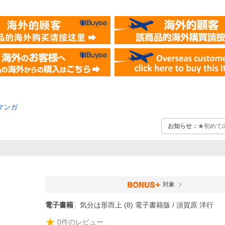
マンガ
お知らせ：
★初めて
対象
電子書籍
気分は形而上 (8) 電子書籍版 / 須賀原 洋行
0
件のレビュー