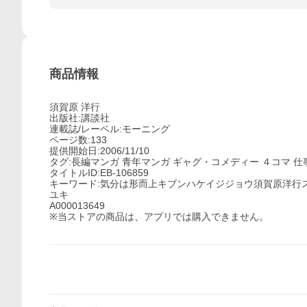
商品情報
須賀原 洋行
出版社:講談社
連載誌/レーベル:モーニング
ページ数:133
提供開始日:2006/11/10
タグ:長編マンガ 青年マンガ ギャグ・コメディー ４コマ 仕
タイトルID:EB-106859
キーワード:気分は形而上キブンハケイジジョウ須賀原洋行ス
ユキ
A000013649
※当ストアの商品は、アプリでは購入できません。