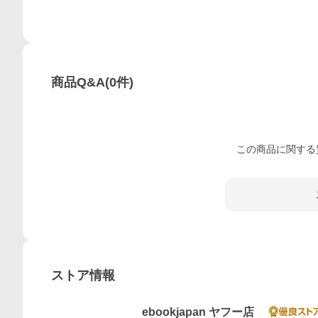
商品Q&A
(
0
件)
この
商品
に関する
ストア情報
ebookjapan ヤフー店