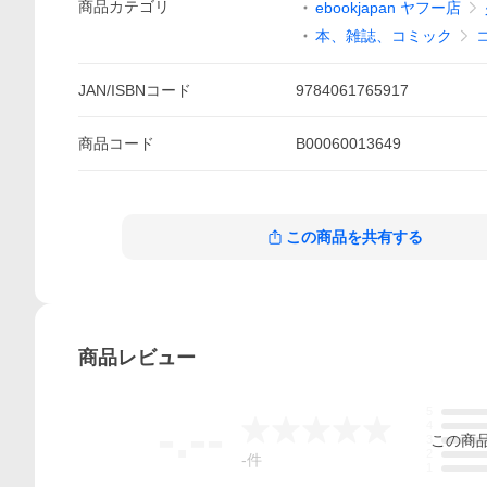
商品
カテゴリ
ebookjapan ヤフー店
本、雑誌、コミック
JAN/ISBNコード
9784061765917
商品
コード
B00060013649
この商品を共有する
商品
レビュー
5
-.--
4
この
商
3
2
-
件
1