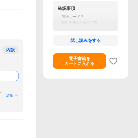
確認事項
管理コードP
BK-4061765914/0
試し読みをする
内訳
電子書籍を
カートに入れる
付
詳細