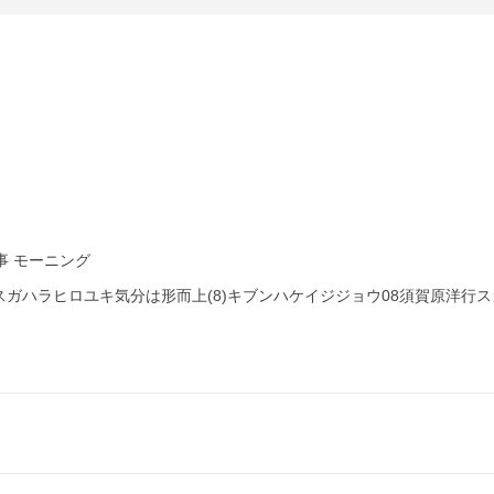
事 モーニング
ガハラヒロユキ気分は形而上(8)キブンハケイジジョウ08須賀原洋行