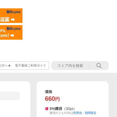
の方へ★ 電子書籍ご利用ガイド
価格
660
円
5
%獲得
（
30
pt）
獲得のうち4.5%は
利用先・期間限定