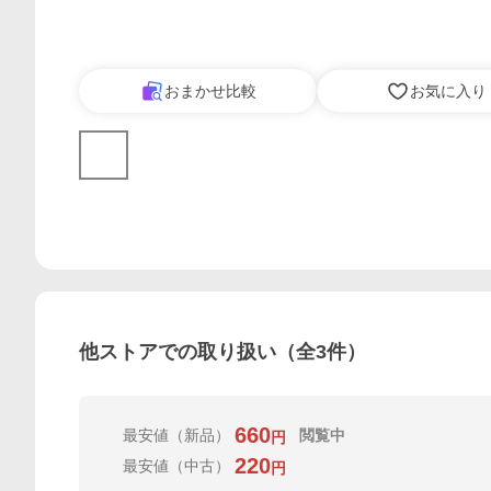
おまかせ比較
お気に入り
他ストアでの取り扱い（全
3
件）
660
最安値
（新品）
閲覧中
円
220
最安値
（中古）
円