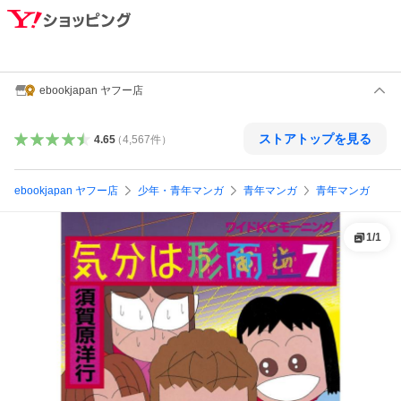
ebookjapan ヤフー店
ストアトップを見る
4.65
（
4,567
件
）
ebookjapan ヤフー店
少年・青年マンガ
青年マンガ
青年マンガ
1
/
1