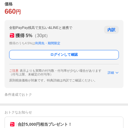
価格
660
円
全額PayPay残高で支払い&LINEと連携で
内訳
獲得
5
%
（
30
pt）
獲得のうち4.5%は
利用先・期間限定
ログインして確認
ご注意
表示よりも実際の付与数・付与率が少ない場合があります
詳細
（付与上限、未確定の付与等）
原則税抜価格が対象です。特典詳細は内訳でご確認ください。
条件達成でおトク
おトクなお知らせ
合計5,000円相当プレゼント！