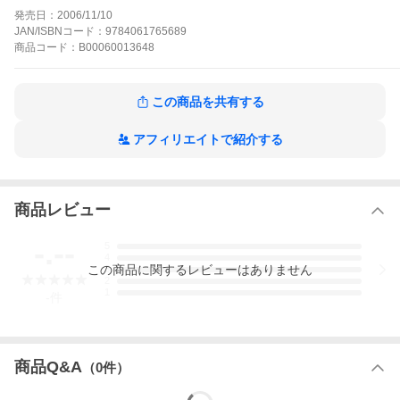
て、一般的に“主婦”と呼ばれる集合とは区別される。が、表面的に
発売日：
2006/11/10
うかがい知れる日常においては“実在ニョーボ”と他人が確認できる
JAN/ISBNコード：
9784061765689
ケースはまれである。なぜなら、このタイプの女性と結婚する相
商品
コード：
B00060013648
手には、性根の優しい男が多く、自分の妻の恥部を世間的にひた
隠しにするのが常識だからである。本編の作者・Sの場合は例外と
いえよう。でも、やっぱりダンナが好きよっ!!
気分は形而上の作品をもっと見る
この商品を共有する
アフィリエイトで紹介する
商品レビュー
-.--
5
4
この
商品
に関するレビューはありません
3
2
1
-
件
商品Q&A
（
0
件）