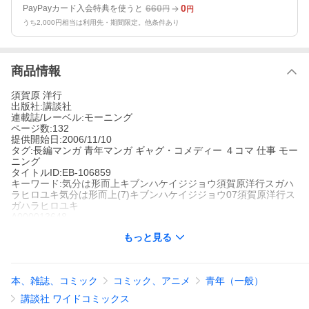
660
0
PayPayカード入会特典を使うと
円
円
うち2,000円相当は利用先・期間限定。他条件あり
商品情報
須賀原 洋行
出版社:講談社
連載誌/レーベル:モーニング
ページ数:132
提供開始日:2006/11/10
タグ:長編マンガ 青年マンガ ギャグ・コメディー ４コマ 仕事 モー
ニング
タイトルID:EB-106859
キーワード:気分は形而上キブンハケイジジョウ須賀原洋行スガハ
ラヒロユキ気分は形而上(7)キブンハケイジジョウ07須賀原洋行ス
ガハラヒロユキ
A000013648
※当ストアの商品は、アプリでは購入できません。
もっと見る
須賀原洋行
講談社
モーニング
長編マンガ
青年マンガ
ギャグ・コメディー
４コマ
仕事
モーニン
本、雑誌、コミック
コミック、アニメ
青年（一般）
グ
実在ニョーボとは?実在OLのなれの果て。社会通念から大きく逸
講談社 ワイドコミックス
脱した無意識下における論理と、それに伴う言動と行動によっ