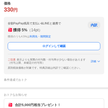
価格
330
円
全額PayPay残高で支払い&LINEと連携で
内訳
獲得
5
%
（
14
pt）
獲得のうち4.5%は
利用先・期間限定
ログインして確認
ご注意
表示よりも実際の付与数・付与率が少ない場合があります
詳細
（付与上限、未確定の付与等）
原則税抜価格が対象です。特典詳細は内訳でご確認ください。
条件達成でおトク
おトクなお知らせ
合計5,000円相当プレゼント！