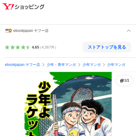
ebookjapan ヤフー店
ストアトップを見る
4.65
（
4,567
件
）
ebookjapan ヤフー店
少年・青年マンガ
少年マンガ
少年マンガ
1
/
1