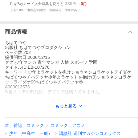
330
0
PayPayカード入会特典を使うと
円
円
うち2,000円相当は利用先・期間限定。他条件あり
商品情報
ちばてつや
出版社:ちばてつやプロダクション
ページ数:202
提供開始日:2006/12/15
タグ:少年マンガ 青年マンガ 人情 スポーツ 学園
タイトルID:EB-107270
キーワード:少年よラケットを抱けショウネンヨラケットヲイダケ
ちばてつやチバテツヤ少年よラケットを抱け(9)ショウネンヨラケ
ットヲイダケ09ちばてつやチバテツヤ巻
A000013578
※当ストアの商品は、アプリでは購入できません。
ちばてつや
ちばてつやプロダクション
もっと見る
少年マンガ
青年マンガ
人情
スポーツ
学園
迎えた第10ゲーム。意表をつく堀ノ内のリターンに大志は足首を
捻挫、ついに堀ノ内にマッチポイントを握られた。大志は、激痛
をこらえ渾身のサーブで反撃する。体力の限界を超え闘う二人。
本、雑誌、コミック
コミック、アニメ
堀ノ内の手はもはやラケットを握ることもままならず……。「あ
とひとつ」――堀ノ内への声援が渦巻く場内、大志の逆転はなる
少年（中高生、一般）
講談社 週刊マガジンコミックス
か!?