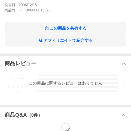
少年よラケットを抱けの作品をもっと見る
発売日：
2006/12/15
商品
コード：
B00060013578
この商品を共有する
アフィリエイトで紹介する
商品レビュー
-.--
5
4
この
商品
に関するレビューはありません
3
2
1
-
件
商品Q&A
（
0
件）