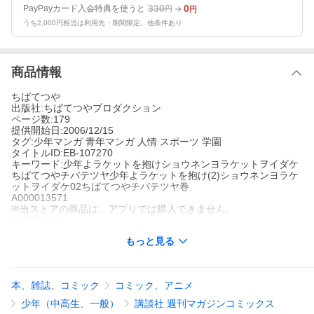
330
0
PayPayカード入会特典を使うと
円
円
うち2,000円相当は利用先・期間限定。他条件あり
商品情報
ちばてつや
出版社:ちばてつやプロダクション
ページ数:179
提供開始日:2006/12/15
タグ:少年マンガ 青年マンガ 人情 スポーツ 学園
タイトルID:EB-107270
キーワード:少年よラケットを抱けショウネンヨラケットヲイダケ
ちばてつやチバテツヤ少年よラケットを抱け(2)ショウネンヨラケ
ットヲイダケ02ちばてつやチバテツヤ巻
A000013571
※当ストアの商品は、アプリでは購入できません。
ちばてつや
ちばてつやプロダクション
もっと見る
少年マンガ
青年マンガ
人情
スポーツ
学園
ボクシング部再建を賭けて、マコトとテニスの試合をすることに
なった大志。初心者の大志はルールも無視した豪快なプレーを連
発。お互い傷だらけになって、終わってみれば大志の完敗。しか
本、雑誌、コミック
コミック、アニメ
も左利きのマコトが右手で勝負したと聞き、愕然とする。自信喪
失した大志だが、雪辱を果たすため、秘密の特訓を開始した!
少年（中高生、一般）
講談社 週刊マガジンコミックス
少年よラケットを抱けの作品をもっと見る