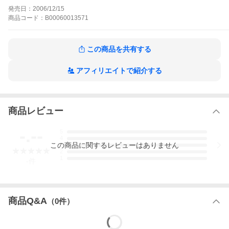
発売日：
2006/12/15
商品
コード：
B00060013571
この商品を共有する
アフィリエイトで紹介する
商品レビュー
-.--
5
4
この
商品
に関するレビューはありません
3
2
1
-
件
商品Q&A
（
0
件）