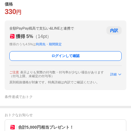
価格
330
円
全額PayPay残高で支払い&LINEと連携で
内訳
獲得
5
%
（
14
pt）
獲得のうち4.5%は
利用先・期間限定
ログインして確認
ご注意
表示よりも実際の付与数・付与率が少ない場合があります
詳細
（付与上限、未確定の付与等）
原則税抜価格が対象です。特典詳細は内訳でご確認ください。
条件達成でおトク
おトクなお知らせ
合計5,000円相当プレゼント！