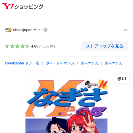
ebookjapan ヤフー店
ストアトップを見る
4.65
（
4,567
件
）
ebookjapan ヤフー店
少年・青年マンガ
青年マンガ
青年マンガ
1
/
1