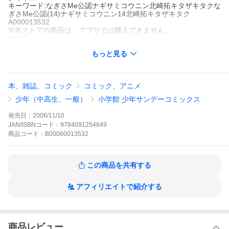
キーワード:なぎさMe公認ナギサミコウニン北崎拓キタザキタクな
ぎさMe公認(14)ナギサミコウニン14北崎拓キタザキタク
A000013532
※当ストアの商品は、アプリでは購入できません。
北崎拓
小学館
もっと見る
少年サンデー
青年マンガ
ラブストーリー
スポーツ
学園
少年サンデー
「長野国際陸上」に紺野なぎさも出場することになった。この大
切な大会は明日からだというのに、この前の大会で優勝した雅斗
本、雑誌、コミック
コミック、アニメ
にあげるケーキを徹夜で作るなど今ひとつ緊張感がない。おまけ
に出発間際になって、大切なスパイクシューズを学校の部室に忘
少年（中高生、一般）
小学館 少年サンデーコミックス
れてきたことに気付き大騒ぎする始末。藤井先生の紹介でなぎさ
の家に泊まっていた岩手出身のアスリートの高城ミユウは、そん
発売日：
2006/11/10
ななぎさに驚くやら呆れるやら。
JAN/ISBNコード：
9784091254849
なぎさMe公認の作品をもっと見る
商品
コード：
B00060013532
この商品を共有する
アフィリエイトで紹介する
商品レビュー