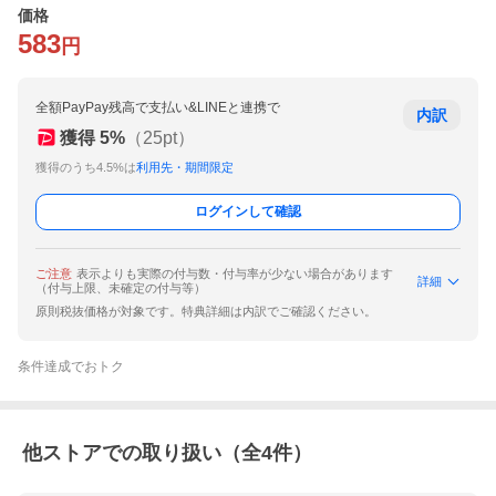
価格
583
円
全額PayPay残高で支払い&LINEと連携で
内訳
獲得
5
%
（
25
pt）
獲得のうち4.5%は
利用先・期間限定
ログインして確認
ご注意
表示よりも実際の付与数・付与率が少ない場合があります
詳細
（付与上限、未確定の付与等）
原則税抜価格が対象です。特典詳細は内訳でご確認ください。
条件達成でおトク
他ストアでの取り扱い（全
4
件）