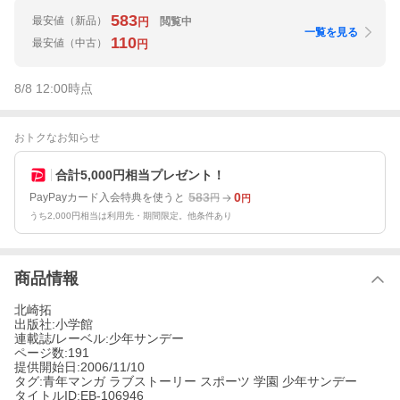
583
最安値
（新品）
閲覧中
円
一覧を見る
110
最安値
（中古）
円
8/8 12:00
時点
おトクなお知らせ
合計5,000円相当プレゼント！
583
0
PayPayカード入会特典を使うと
円
円
うち2,000円相当は利用先・期間限定。他条件あり
商品情報
北崎拓
出版社:小学館
連載誌/レーベル:少年サンデー
ページ数:191
提供開始日:2006/11/10
タグ:青年マンガ ラブストーリー スポーツ 学園 少年サンデー
タイトルID:EB-106946