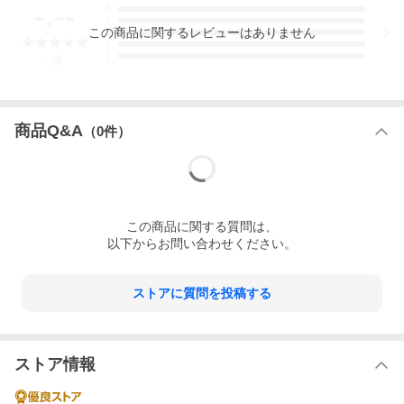
-.--
5
4
この
商品
に関するレビューはありません
3
2
1
-
件
商品Q&A
（
0
件）
この
商品
に関する質問は、
以下からお問い合わせください。
ストアに質問を投稿する
ストア情報