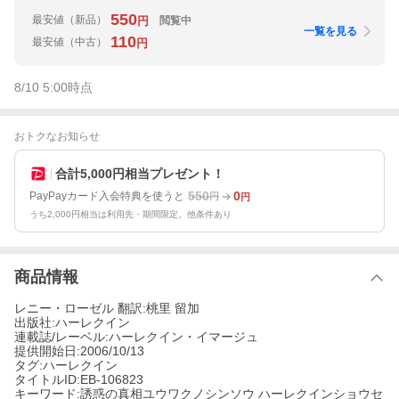
550
最安値
（新品）
閲覧中
円
一覧を見る
110
最安値
（中古）
円
8/10 5:00
時点
おトクなお知らせ
合計5,000円相当プレゼント！
550
0
PayPayカード入会特典を使うと
円
円
うち2,000円相当は利用先・期間限定。他条件あり
商品情報
レニー・ローゼル 翻訳:桃里 留加
出版社:ハーレクイン
連載誌/レーベル:ハーレクイン・イマージュ
提供開始日:2006/10/13
タグ:ハーレクイン
タイトルID:EB-106823
キーワード:誘惑の真相ユウワクノシンソウ ハーレクインショウセ