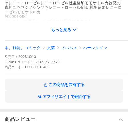
ツレニー・ローゼルレニーローゼル桃里留加モモサトルカ誘惑の
真相ユウワクノシンソウレニー・ローゼル翻訳:桃里留加レニーロ
ーゼルモモサトルカ
A000013482
※当ストアの商品は、アプリでは購入できません。
桃里留加
レニー・ローゼル
もっと見る
ハーレクイン
ハーレクイン・イマージュ
ハーレクイン
キムはがらんとした部屋に座り、呆然としていた。二年ごしの恋
本、雑誌、コミック
文芸
ノベルス
ハーレクイン
人が、置き手紙を残して出ていってしまったのだ。途方にくれて
いるうちに、キムはふと思いたった。そうだわ、幼なじみのジャ
発売日：
2006/10/13
ックスに会いに行こう。キムは昔、なにかにつけ彼を頼り、慰め
てもらっていた。きっとまた昔のように、傷ついた心を癒しても
JAN/ISBNコード：
9784596218520
らえるだろう。しかし、久々にジャックスに会ったキムの心は激
商品
コード：
B00060013482
しく揺れた。彼はこんなに男らしくハンサムで、セクシーだった
かしら?
誘惑の真相の作品をもっと見る
この商品を共有する
アフィリエイトで紹介する
商品レビュー