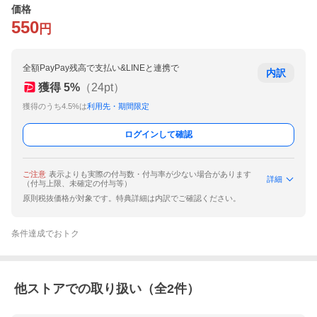
価格
550
円
全額PayPay残高で支払い&LINEと連携で
内訳
獲得
5
%
（
24
pt）
獲得のうち4.5%は
利用先・期間限定
ログインして確認
ご注意
表示よりも実際の付与数・付与率が少ない場合があります
詳細
（付与上限、未確定の付与等）
原則税抜価格が対象です。特典詳細は内訳でご確認ください。
条件達成でおトク
他ストアでの取り扱い（全
2
件）