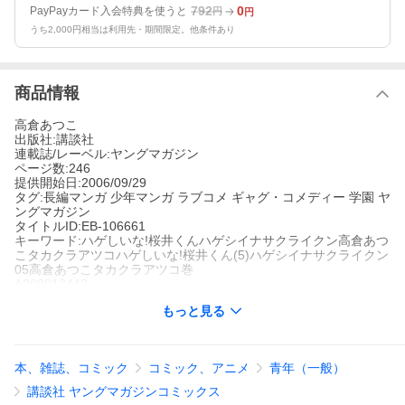
792
0
PayPayカード入会特典を使うと
円
円
うち2,000円相当は利用先・期間限定。他条件あり
商品情報
高倉あつこ
出版社:講談社
連載誌/レーベル:ヤングマガジン
ページ数:246
提供開始日:2006/09/29
タグ:長編マンガ 少年マンガ ラブコメ ギャグ・コメディー 学園 ヤ
ングマガジン
タイトルID:EB-106661
キーワード:ハゲしいな!桜井くんハゲシイナサクライクン高倉あつ
こタカクラアツコハゲしいな!桜井くん(5)ハゲシイナサクライクン
05高倉あつこタカクラアツコ巻
A000013442
※当ストアの商品は、アプリでは購入できません。
もっと見る
高倉あつこ
講談社
ヤングマガジン
長編マンガ
少年マンガ
ラブコメ
ギャグ・コメディー
学園
ヤング
本、雑誌、コミック
コミック、アニメ
青年（一般）
マガジン
気がつけば桜井くんのまわりはハゲばかり。担任、クラスメイ
講談社 ヤングマガジンコミックス
ト、バイト仲間、そして今度は、兄の彼女の家族も仲間入り。そ