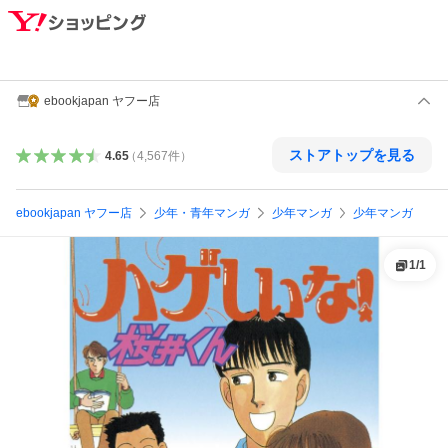
ebookjapan ヤフー店
ストアトップを見る
4.65
（
4,567
件
）
ebookjapan ヤフー店
少年・青年マンガ
少年マンガ
少年マンガ
1
/
1