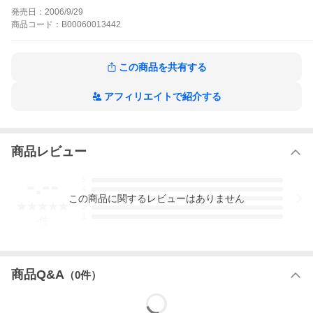
んな桜井くんも高校3年生になった。ちづかちゃんと付き合いはじ
発売日：
2006/9/29
めてはや一年。それなのに頭髪の心配で精一杯で2人の仲はいまい
商品
コード：
B00060013442
ち進展しない……。純情若ハゲ少年桜井くんがキスまでこぎつけ
るのは、いつのこと!?
ハゲしいな!桜井くんの作品をもっと見る
この商品を共有する
アフィリエイトで紹介する
商品レビュー
-.--
5
4
この
商品
に関するレビューはありません
3
2
1
-
件
商品Q&A
（
0
件）