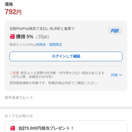
価格
792
円
全額PayPay残高で支払い&LINEと連携で
内訳
獲得
5
%
（
35
pt）
獲得のうち4.5%は
利用先・期間限定
ログインして確認
ご注意
表示よりも実際の付与数・付与率が少ない場合があります
詳細
（付与上限、未確定の付与等）
原則税抜価格が対象です。特典詳細は内訳でご確認ください。
条件達成でおトク
おトクなお知らせ
合計5,000円相当プレゼント！