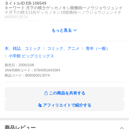
タイトルID:EB-106549
キーワード:月下の棋士ゲッカノキシ能條純一ノウジョウジュンイ
チ月下の棋士(18)ゲッカノキシ18能條純一ノウジョウジュンイチ
A000013074
※当ストアの商品は、アプリでは購入できません。
能條純一
もっと見る
小学館
ビッグコミックスピリッツ
ベストセラー
長編マンガ
青年マンガ
ビッグコミックスピリッツ
B級1組への昇格をかけて、将介は師匠の虎丸と対局を続けてい
本、雑誌、コミック
コミック、アニメ
青年（一般）
た。虎丸は対局中にかつての名人・大原を破った時の話を将介に
聞かせ、その時に用いた中飛車という戦法を再び見せる。虎丸の
小学館 ビッグコミックス
対局中、虎丸の前妻である竹千代の入院先を訪れた竹子は、母あ
てにしたためられた一通の手紙を手にする。そこには、虎丸から
発売日：
2006/10/6
竹千代へのメッセージが込められていた。
JAN/ISBNコード：
9784091842084
月下の棋士の作品をもっと見る
商品
コード：
B00060013074
この商品を共有する
アフィリエイトで紹介する
商品レビュー