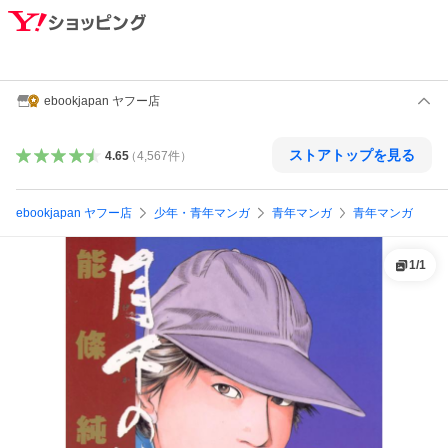
ebookjapan ヤフー店
ストアトップを見る
4.65
（
4,567
件
）
ebookjapan ヤフー店
少年・青年マンガ
青年マンガ
青年マンガ
1
/
1