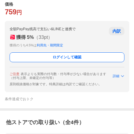
価格
759
円
全額PayPay残高で支払い&LINEと連携で
内訳
獲得
5
%
（
33
pt）
獲得のうち4.5%は
利用先・期間限定
ログインして確認
ご注意
表示よりも実際の付与数・付与率が少ない場合があります
詳細
（付与上限、未確定の付与等）
原則税抜価格が対象です。特典詳細は内訳でご確認ください。
条件達成でおトク
他ストアでの取り扱い（全
4
件）