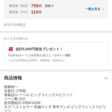
759
最安値
（新品）
閲覧中
円
一覧を見る
110
最安値
（中古）
円
8/10 9:00
時点
おトクなお知らせ
合計5,000円相当プレゼント！
759
0
PayPayカード入会特典を使うと
円
円
うち2,000円相当は利用先・期間限定。他条件あり
商品情報
能條純一
出版社:小学館
連載誌/レーベル:ビッグコミックスピリッツ
ページ数:210
提供開始日:2006/10/06
タグ:ベストセラー 長編マンガ 青年マンガ ビッグコミックスピリ
ッツ