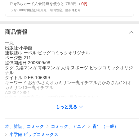
759
0
PayPayカード入会特典を使うと
円
円
うち2,000円相当は利用先・期間限定。他条件あり
商品情報
一丸
出版社:小学館
連載誌/レーベル:ビッグコミックオリジナル
ページ数:211
提供開始日:2006/09/08
タグ:長編マンガ 青年マンガ 人情 スポーツ ビッグコミックオリジ
ナル
タイトルID:EB-106399
キーワード:おかみさんオカミサン一丸イチマルおかみさん(13)オ
カミサン13一丸イチマル
A000012881
※当ストアの商品は、アプリでは購入できません。
一丸
もっと見る
小学館
ビッグコミックオリジナル
長編マンガ
青年マンガ
人情
スポーツ
ビッグコミックオリジナル
安室と同期の力士で、倉品部屋に入門した門脇が一人で出稽古に
本、雑誌、コミック
コミック、アニメ
青年（一般）
やってきた。門脇は、春日部屋の力士たちをけなし、チャンコも
ちゃっかり食べ、結局1日中春日部屋にいた。一雄にこのことを話
小学館 ビッグコミックス
したはつ子は、「それは脱走じゃないのか」と言われ、おかみさ