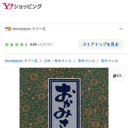
ebookjapan ヤフー店
ストアトップを見る
4.65
（
4,567
件
）
ebookjapan ヤフー店
少年・青年マンガ
青年マンガ
青年マンガ
1
/
1