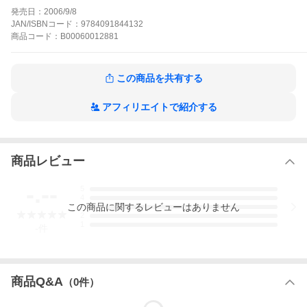
んが心配をしているのでは、とあわてて電話をしたが、倉品部屋
発売日：
2006/9/8
のおかみさんは、「やる気がない子はいらない」と冷たい対応を
JAN/ISBNコード：
9784091844132
した。9月場所第11日目、順調に勝ち続けている逆波は、今回勝ち
商品
コード：
B00060012881
越せば三役昇進間違いなしと言われて、普段以上に力が入る。
おかみさんの作品をもっと見る
この商品を共有する
アフィリエイトで紹介する
商品レビュー
-.--
5
4
この
商品
に関するレビューはありません
3
2
1
-
件
商品Q&A
（
0
件）