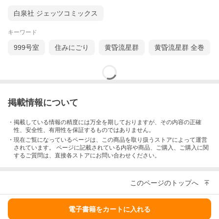
白泉社 ジェッツコミックス
キーワード
999号室
住みにごり
黄昏流星群
黄昏流星群 全巻
掲載情報について
・掲載している情報の精度には万全を期しておりますが、その内容の正確
性、安全性、有用性を保証するものではありません。
・現在ご覧になっているページは、この
商品
を取り扱うストアによって運営
されています。 ページに記載されている内容
や商品、ご購入
、ご購入に関
するご質問は、直接各ストアにお問い合わせください。
このページのトップへ
電子書籍をカートに入れる