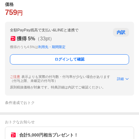
価格
759
円
全額PayPay残高で支払い&LINEと連携で
内訳
獲得
5
%
（
33
pt）
獲得のうち4.5%は
利用先・期間限定
ログインして確認
ご注意
表示よりも実際の付与数・付与率が少ない場合があります
詳細
（付与上限、未確定の付与等）
原則税抜価格が対象です。特典詳細は内訳でご確認ください。
条件達成でおトク
おトクなお知らせ
合計5,000円相当プレゼント！