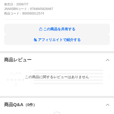
発売日：
2006/7/7
JAN/ISBNコード：
9784845828487
商品
コード：
B00060012574
この商品を共有する
アフィリエイトで紹介する
商品レビュー
-.--
5
4
この
商品
に関するレビューはありません
3
2
1
-
件
商品Q&A
（
0
件）