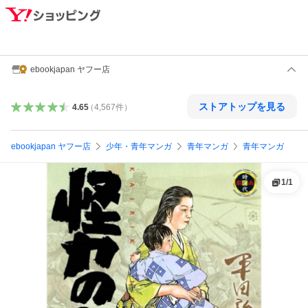
ebookjapan ヤフー店
ストアトップを見る
4.65
（
4,567
件
）
ebookjapan ヤフー店
少年・青年マンガ
青年マンガ
青年マンガ
1
/
1