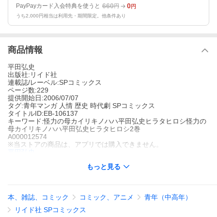
660
0
PayPayカード入会特典を使うと
円
円
うち2,000円相当は利用先・期間限定。他条件あり
商品情報
平田弘史
出版社:リイド社
連載誌/レーベル:SPコミックス
ページ数:229
提供開始日:2006/07/07
タグ:青年マンガ 人情 歴史 時代劇 SPコミックス
タイトルID:EB-106137
キーワード:怪力の母カイリキノハハ平田弘史ヒラタヒロシ怪力の
母カイリキノハハ平田弘史ヒラタヒロシ2巻
A000012574
※当ストアの商品は、アプリでは購入できません。
平田弘史
リイド社
もっと見る
SPコミックス
青年マンガ
人情
歴史
時代劇
SPコミックス
夫の留守中、寿は伊豆を守るため女水軍を結成したが、寿に従う
ものはごくわずかな者だけだった。領民の信頼を取り戻すため、
本、雑誌、コミック
コミック、アニメ
青年（中高年）
領民と同じ髪形に変え、返事がなくても笑顔で領民に声をかけ続
ける寿だったが…。
リイド社 SPコミックス
怪力の母の作品をもっと見る