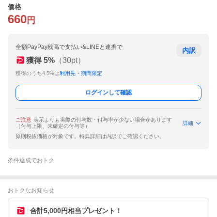
価格
660
円
全額PayPay残高で支払い&LINEと連携で
内訳
獲得
5
%
（
30
pt）
獲得のうち4.5%は
利用先・期間限定
ログインして確認
ご注意
表示よりも実際の付与数・付与率が少ない場合があります
詳細
（付与上限、未確定の付与等）
原則税抜価格が対象です。特典詳細は内訳でご確認ください。
条件達成でおトク
おトクなお知らせ
合計5,000円相当プレゼント！