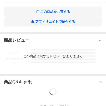
あすぴりんDANDYの作品をもっと見る
この商品を共有する
アフィリエイトで紹介する
商品レビュー
-.--
5
4
この
商品
に関するレビューはありません
3
2
1
-
件
商品Q&A
（
0
件）