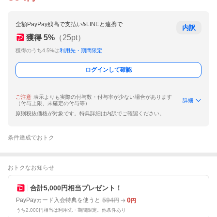
全額PayPay残高で支払い&LINEと連携で
内訳
獲得
5
%
（
25
pt）
獲得のうち4.5%は
利用先・期間限定
ログインして確認
ご注意
表示よりも実際の付与数・付与率が少ない場合があります
詳細
（付与上限、未確定の付与等）
原則税抜価格が対象です。特典詳細は内訳でご確認ください。
条件達成でおトク
おトクなお知らせ
合計5,000円相当プレゼント！
594
0
PayPayカード入会特典を使うと
円
円
うち2,000円相当は利用先・期間限定。他条件あり