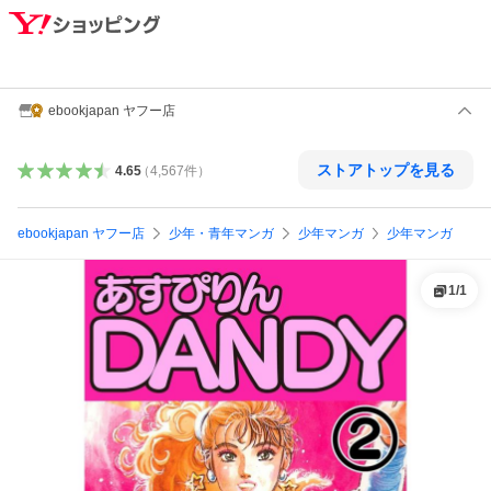
ebookjapan ヤフー店
ストアトップを見る
4.65
（
4,567
件
）
ebookjapan ヤフー店
少年・青年マンガ
少年マンガ
少年マンガ
1
/
1