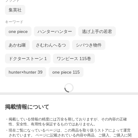
ブランド
集英社
キーワード
one piece
ハンターハンター
逃げ上手の若君
あかね噺
さむわんへるつ
シバつき物件
ドクターストーン 1
ワンピース 115巻
hunter×hunter 39
one piece 115
掲載情報について
・掲載している情報の精度には万全を期しておりますが、その内容の正確
性、安全性、有用性を保証するものではありません。
・現在ご覧になっているページは、この
商品
を取り扱うストアによって運営
されています。 ページに記載されている内容
や商品、ご購入
、ご購入に関