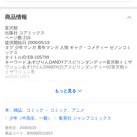
商品情報
富沢順
出版社:コアミックス
ページ数:215
提供開始日:2006/05/19
タグ:少年マンガ 青年マンガ 人情 ギャグ・コメディー ゼノンコミ
ックス
タイトルID:EB-105799
キーワード:あすぴりんDANDYアスピリンダンディー富沢順トミザ
ワジュンあすぴりんDANDY(2)アスピリンダンディー02富沢順ト
ミザワジュン巻
A000011853
※当ストアの商品は、アプリでは購入できません。
富沢順
もっと見る
コアミックス
少年マンガ
青年マンガ
人情
ギャグ・コメディー
ゼノンコミック
ス
敏太と同じ事務所に所属する四方銀子主演ドラマ『遊撃捜査課ブ
本、雑誌、コミック
コミック、アニメ
ルドックス』に出演していた天才子役・栗原りおに気に入られ、
彼女のショップでバイトすることになった敏太。彼女は天才ゆえ
少年（中高生、一般）
集英社 ジャンプコミックス
の孤独を背負った大人顔負けの、人生を知ってしまった少女だっ
た。そして敏太は、中学生の彼女に酒を飲ませ大騒ぎ!その被害総
発売日：
2006/5/19
額はなんと5億6千万円!?この物語は、主人公・敏太がさまざまな
商品
コード：
B00060011853
出会いにより、人間的な成長を果たす物語……ではない!!