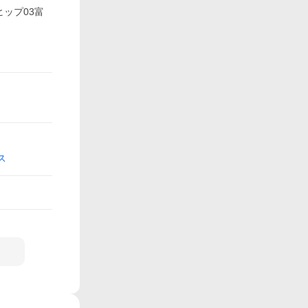
ヒップ03富
ス