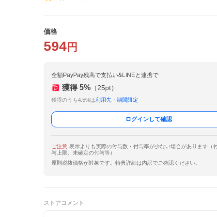
価格
594
円
全額PayPay残高で支払い&LINEと連携で
獲得
5
%
（
25
pt）
獲得のうち4.5%は
利用先・期間限定
ログインして確認
ご注意
表示よりも実際の付与数・付与率が少ない場合があります（
与上限、未確定の付与等）
原則税抜価格が対象です。特典詳細は内訳でご確認ください。
ストアコメント