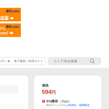
の方へ★ 電子書籍ご利用ガイド
価格
594
円
5
%獲得
（
25
pt）
獲得のうち4.5%は
利用先・期間限定