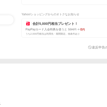
Yahoo!ショッピングからのオトクなお知らせ
合計5,000円相当プレゼント！
594
0
PayPayカード入会特典を使うと
円
円
うち2,000円相当は利用先・期間限定。他条件あり
違反申告
ス