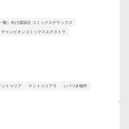
一般）向け講談社 コミックスデラックス
 チャンピオンコミックスエクストラ
ケントゥリア
ケントゥリア 5
シバつき物件