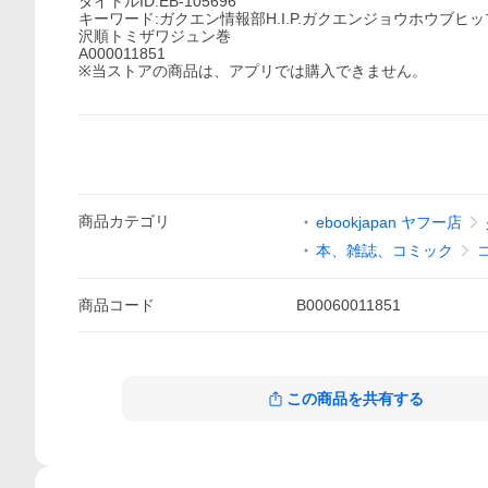
タイトルID:EB-105696
キーワード:ガクエン情報部H.I.P.ガクエンジョウホウブヒッ
沢順トミザワジュン巻
A000011851
※当ストアの商品は、アプリでは購入できません。
商品
カテゴリ
ebookjapan ヤフー店
本、雑誌、コミック
商品
コード
B00060011851
この商品を共有する