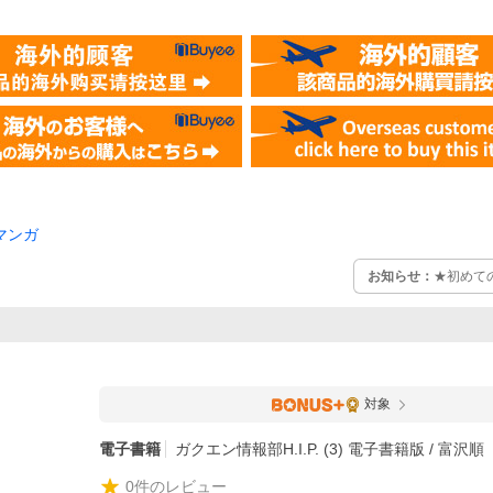
マンガ
お知らせ：
★初めて
対象
電子書籍
ガクエン情報部H.I.P. (3) 電子書籍版 / 富沢順
0
件のレビュー