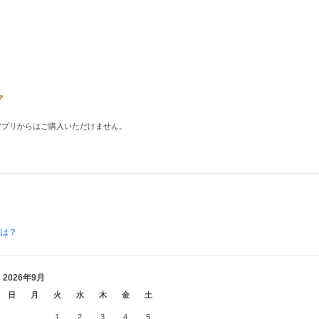
品はアプリからはご購入いただけません。
とは？
2026年9月
日
月
火
水
木
金
土
1
2
3
4
5