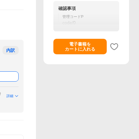
確認事項
管理コードP
code/0
電子書籍を
カートに入れる
内訳
付
詳細