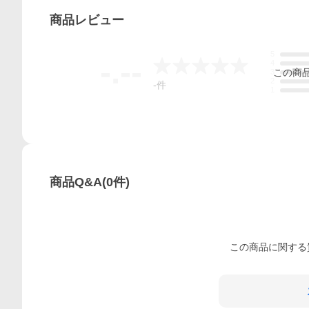
商品
レビュー
5
-.--
4
この
商
3
2
-
件
1
商品Q&A
(
0
件)
この
商品
に関する