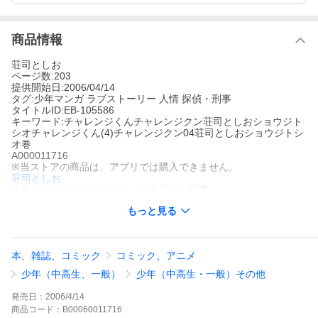
商品情報
荘司としお
ページ数:203
提供開始日:2006/04/14
タグ:少年マンガ ラブストーリー 人情 探偵・刑事
タイトルID:EB-105586
キーワード:チャレンジくんチャレンジクン荘司としおショウジト
シオチャレンジくん(4)チャレンジクン04荘司としおショウジトシ
オ巻
A000011716
※当ストアの商品は、アプリでは購入できません。
荘司としお
少年マンガ
ラブストーリー
人情
探偵・刑事
シズエと別れた真吾は、エミに真相を話していいものか迷う。真
もっと見る
吾はエミに内緒で網走へと向かった。網走で再びシズエと会い、
ことの全てを聞くために。チャレンジへのきっかけとなったカー
ドの落とし主・礼乃と網走に降り立つ真吾。シズエと会うもつか
の間、再び暗殺者が!しかし警察が先回りしており、逃げ出した暗
本、雑誌、コミック
コミック、アニメ
殺者は電車にはねられてしまう……。
チャレンジくんの作品をもっと見る
少年（中高生、一般）
少年（中高生・一般）その他
発売日：
2006/4/14
商品
コード：
B00060011716