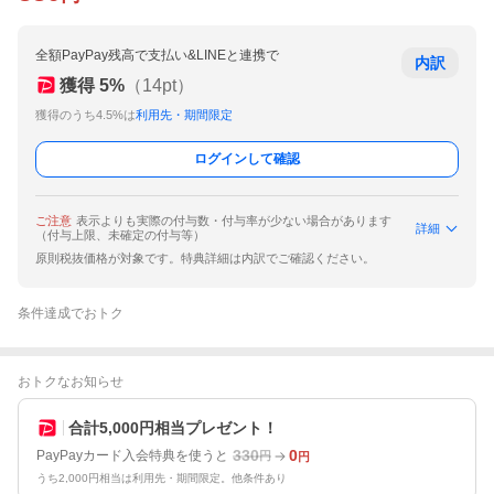
全額PayPay残高で支払い&LINEと連携で
内訳
獲得
5
%
（
14
pt）
獲得のうち4.5%は
利用先・期間限定
ログインして確認
ご注意
表示よりも実際の付与数・付与率が少ない場合があります
詳細
（付与上限、未確定の付与等）
原則税抜価格が対象です。特典詳細は内訳でご確認ください。
条件達成でおトク
おトクなお知らせ
合計5,000円相当プレゼント！
330
0
PayPayカード入会特典を使うと
円
円
うち2,000円相当は利用先・期間限定。他条件あり