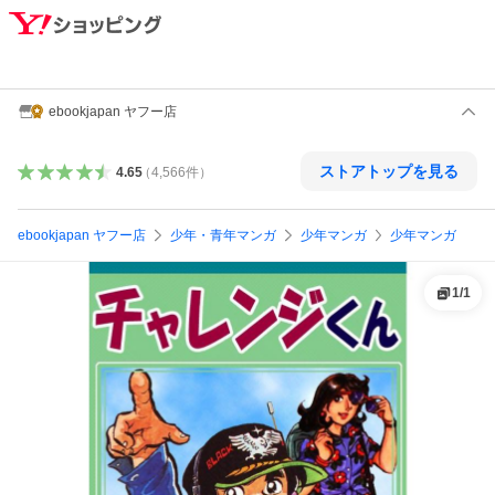
ebookjapan ヤフー店
ストアトップを見る
4.65
（
4,566
件
）
ebookjapan ヤフー店
少年・青年マンガ
少年マンガ
少年マンガ
1
/
1