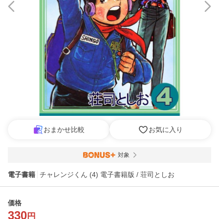
おまかせ比較
お気に入り
対象
電子書籍
チャレンジくん (4) 電子書籍版 / 荘司としお
価格
330
円