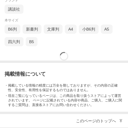
ブランド
講談社
本サイズ
B6判
新書判
文庫判
A4
小B6判
A5
四六判
B5
掲載情報について
・掲載している情報の精度には万全を期しておりますが、その内容の正確
性、安全性、有用性を保証するものではありません。
・現在ご覧になっているページは、この
商品
を取り扱うストアによって運営
されています。 ページに記載されている内容
や商品、ご購入
、ご購入に関
するご質問は、直接各ストアにお問い合わせください。
このページのトップへ