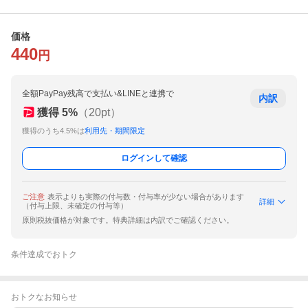
価格
440
円
全額PayPay残高で支払い&LINEと連携で
内訳
獲得
5
%
（
20
pt）
獲得のうち4.5%は
利用先・期間限定
ログインして確認
ご注意
表示よりも実際の付与数・付与率が少ない場合があります
詳細
（付与上限、未確定の付与等）
原則税抜価格が対象です。特典詳細は内訳でご確認ください。
条件達成でおトク
おトクなお知らせ