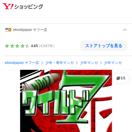
ebookjapan ヤフー店
ストアトップを見る
4.65
（
4,567
件
）
ebookjapan ヤフー店
少年・青年マンガ
少年マンガ
少年マンガ
1
/
1