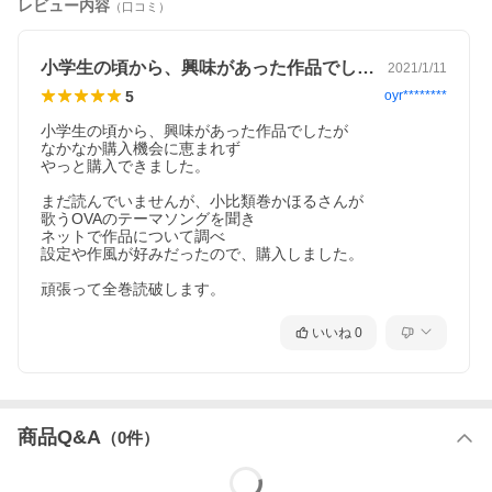
レビュー内容
（口コミ）
小学生の頃から、興味があった作品でした…
2021/1/11
5
oyr********
小学生の頃から、興味があった作品でしたが

なかなか購入機会に恵まれず

やっと購入できました。

まだ読んでいませんが、小比類巻かほるさんが

歌うOVAのテーマソングを聞き

ネットで作品について調べ

設定や作風が好みだったので、購入しました。

頑張って全巻読破します。
いいね
0
商品Q&A
（
0
件）