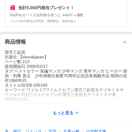
合計5,000円相当プレゼント！
440
0
PayPayカード入会特典を使うと
円
円
うち2,000円相当は利用先・期間限定。他条件あり
商品情報
望月三起也
出版社:【ebookjapan】
ページ数:213
提供開始日:2006/02/17
タグ:ベストセラー 長編マンガ 少年マンガ 青年マンガ ヒーロー 探
偵・刑事 原点 少年画報社創業70周年記念読本掲載作品 昭和の名
作1960年代
タイトルID:EB-105190
キーワード:ワイルド7ワイルドセブン望月三起也モチヅキミキヤ
ワイルド7(1)ワイルドセブン01望月三起也モチヅキミキヤ巻
A000011194
※当ストアの商品は、アプリでは購入できません。
望月三起也
もっと見る
【ebookjapan】
ベストセラー
長編マンガ
少年マンガ
青年マンガ
ヒーロー
探偵・
刑事
原点 少年画報社創業70周年記念読本掲載作品
昭和の名作1
960年代
本、雑誌、コミック
文芸
文庫一般
小学館文庫