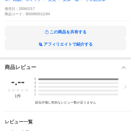
『地獄からきた警察』の異名をとるワイルド7は、悪人を処刑する
権限を許された超法規的機関である。そのメンバー7人はいずれも
発売日：
2006/2/17
凶悪な前科の持ち主だが、正義の組織として活躍している今、彼
らの結束は固い。そんなある日、ワイルド7の隊長の草波は50人の
商品
コード：
B00060011194
殺し屋をかかえた秘密結社M・Cプロの社長・大岩を制裁するた
め、リーダー・飛葉大陸にココナッツゲームを仕掛けるよう司令
を下した!飛葉の命は残りあと27分――!?
この商品を共有する
ワイルド7の作品をもっと見る
アフィリエイトで紹介する
商品レビュー
-.--
5
4
3
2
1
1
件
総合評価に有効なレビュー数が足りません
レビュー一覧