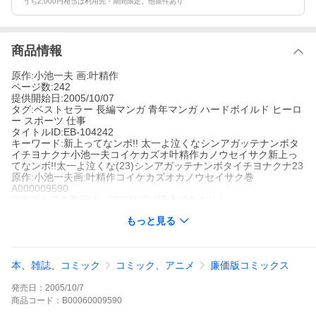
うち2,000円相当は利用先・期間限定。他条件あり
商品情報
原作:小池一夫 画:叶精作
ページ数:242
提供開始日:2005/10/07
タグ:ベストセラー 長編マンガ 青年マンガ ハードボイルド ヒーロ
ー スポーツ 仕事
タイトルID:EB-104242
キーワード:新上ってなンボ!! 太一よ泣くなシンアガッテナンボタ
イチヨナクナ小池一夫コイケカズオ叶精作カノウセイサク新上っ
てなンボ!!太一よ泣くな(23)シンアガッテナンボタイチヨナクナ23
原作:小池一夫画:叶精作コイケカズオカノウセイサク巻
A000009590
※当ストアの商品は、アプリでは購入できません。
小池一夫
叶精作
もっと見る
ベストセラー
長編マンガ
青年マンガ
ハードボイルド
ヒーロー
ス
ポーツ
仕事
全米オープンの最終予選に駒を進めた太一は、海神の出るという
ブルーマリーンCCで、「刻み屋」と嘲笑されながらも、闘いを続
本、雑誌、コミック
コミック、アニメ
廉価版コミックス
ける。しかしそれこそが自分のゴルフ。守りの挑戦!自分はそれで
ここまでやってきたのだ!!
発売日：
2005/10/7
新上ってなンボ!! 太一よ泣くなの作品をもっと見る
商品
コード：
B00060009590