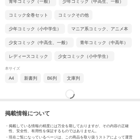
青年コミック（一般）
少年コミック（中高生、一般）
コミック全巻セット
コミックその他
少年コミック（小中学生）
マニア系コミック、アニメ本
少女コミック（中高生、一般）
青年コミック（中高年）
レディースコミック
少女コミック（小中学生）
本サイズ
A4
新書判
B6判
文庫判
掲載情報について
・掲載している情報の精度には万全を期しておりますが、その内容の正確
性、安全性、有用性を保証するものではありません。
・現在ご覧になっているページは、この
商品
を取り扱うストアによって運営