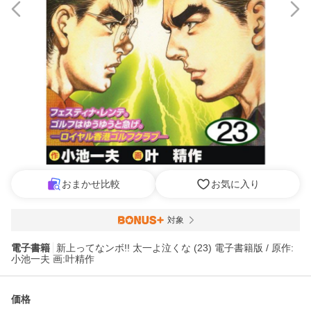
おまかせ比較
お気に入り
対象
電子書籍
新上ってなンボ!! 太一よ泣くな (23) 電子書籍版 / 原作:
小池一夫 画:叶精作
価格