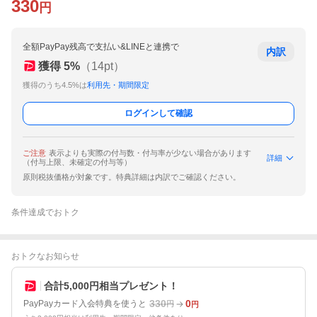
330
円
全額PayPay残高で支払い&LINEと連携で
内訳
獲得
5
%
（
14
pt）
獲得のうち4.5%は
利用先・期間限定
ログインして確認
ご注意
表示よりも実際の付与数・付与率が少ない場合があります
詳細
（付与上限、未確定の付与等）
原則税抜価格が対象です。特典詳細は内訳でご確認ください。
条件達成でおトク
おトクなお知らせ
合計5,000円相当プレゼント！
330
0
PayPayカード入会特典を使うと
円
円