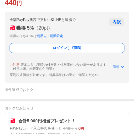
440
円
全額PayPay残高で支払い&LINEと連携で
内訳
獲得
5
%
（
20
pt）
獲得のうち4.5%は
利用先・期間限定
ログインして確認
ご注意
表示よりも実際の付与数・付与率が少ない場合があります
詳細
（付与上限、未確定の付与等）
原則税抜価格が対象です。特典詳細は内訳でご確認ください。
条件達成でおトク
おトクなお知らせ
合計5,000円相当プレゼント！
440
0
PayPayカード入会特典を使うと
円
円