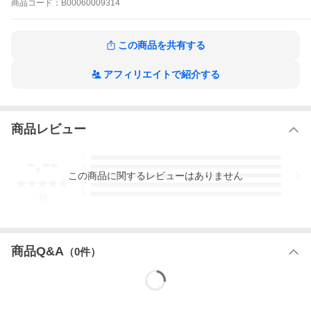
商品
コード：
B00060009314
この商品を共有する
アフィリエイトで紹介する
商品レビュー
-.--
5
4
この
商品
に関するレビューはありません
3
2
1
-
件
商品Q&A
（
0
件）