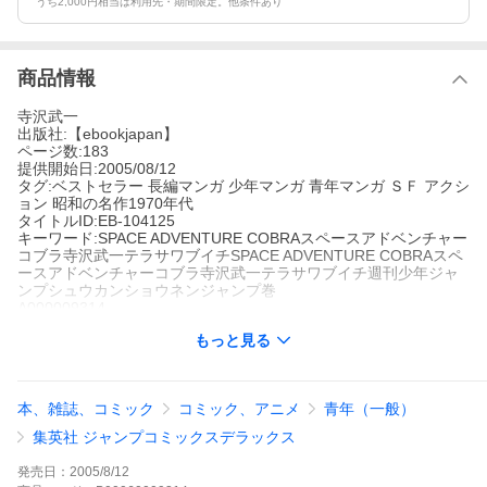
うち2,000円相当は利用先・期間限定。他条件あり
商品情報
寺沢武一
出版社:【ebookjapan】
ページ数:183
提供開始日:2005/08/12
タグ:ベストセラー 長編マンガ 少年マンガ 青年マンガ ＳＦ アクシ
ョン 昭和の名作1970年代
タイトルID:EB-104125
キーワード:SPACE ADVENTURE COBRAスペースアドベンチャー
コブラ寺沢武一テラサワブイチSPACE ADVENTURE COBRAスペ
ースアドベンチャーコブラ寺沢武一テラサワブイチ週刊少年ジャ
ンプシュウカンショウネンジャンプ巻
A000009314
※当ストアの商品は、アプリでは購入できません。
もっと見る
寺沢武一
【ebookjapan】
ベストセラー
長編マンガ
少年マンガ
青年マンガ
ＳＦ
アクショ
ン
昭和の名作1970年代
本、雑誌、コミック
コミック、アニメ
青年（一般）
まだ少女だった女の命を救った男は、彼女の誕生に再び現れると
言い残し去っていった。10年後、女は失明し、男は顔を変えてい
集英社 ジャンプコミックスデラックス
た。だが、男は再び彼女を助けにやってきた。男の名はコブラ。
彼女の永遠のスーパーマンだった!
発売日：
2005/8/12
SPACE ADVENTURE COBRAの作品をもっと見る