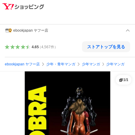
ebookjapan ヤフー店
ストアトップを見る
4.65
（
4,567
件
）
ebookjapan ヤフー店
少年・青年マンガ
少年マンガ
少年マンガ
1
/
1