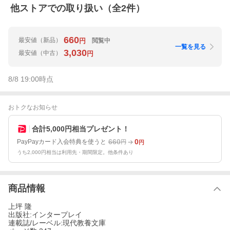
他ストアでの取り扱い（全
2
件）
660
最安値
（新品）
閲覧中
円
一覧を見る
3,030
最安値
（中古）
円
8/8 19:00
時点
おトクなお知らせ
合計5,000円相当プレゼント！
660
0
PayPayカード入会特典を使うと
円
円
うち2,000円相当は利用先・期間限定。他条件あり
商品情報
上坪 隆
出版社:インタープレイ
連載誌/レーベル:現代教養文庫