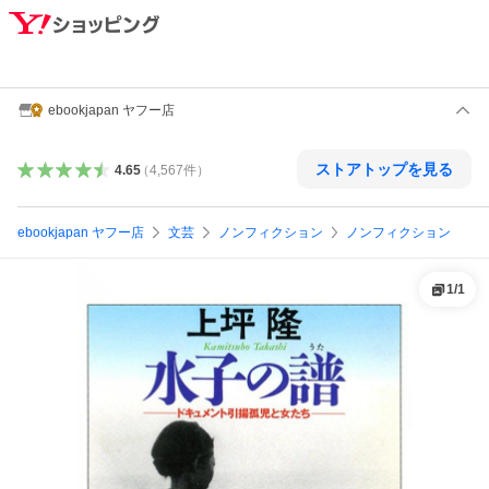
ebookjapan ヤフー店
ストアトップを見る
4.65
（
4,567
件
）
ebookjapan ヤフー店
文芸
ノンフィクション
ノンフィクション
1
/
1