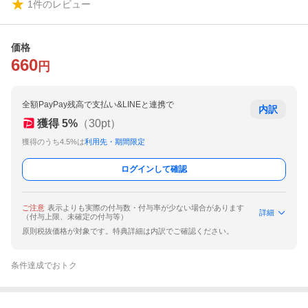
1
件のレビュー
価格
660
円
全額PayPay残高で支払い&LINEと連携で
内訳
獲得
5
%
（
30
pt）
獲得のうち4.5%は
利用先・期間限定
ログインして確認
ご注意
表示よりも実際の付与数・付与率が少ない場合があります
詳細
（付与上限、未確定の付与等）
原則税抜価格が対象です。特典詳細は内訳でご確認ください。
条件達成でおトク