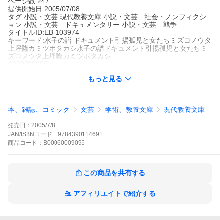
ページ数:247
提供開始日:2005/07/08
タグ:小説・文芸 現代教養文庫 小説・文芸 社会・ノンフィクシ
ョン 小説・文芸 ドキュメンタリー 小説・文芸 戦争
タイトルID:EB-103974
キーワード:水子の譜 ドキュメント引揚孤児と女たちミズコノウタ
上坪隆カミツボタカシ水子の譜ドキュメント引揚孤児と女たちミ
ズコノウタ上坪隆カミツボタカシ
A000009096
※当ストアの商品は、アプリでは購入できません。
もっと見る
上坪隆
インタープレイ
現代教養文庫
小説・文芸
現代教養文庫
小説・文芸 社会・ノンフィクショ
本、雑誌、コミック
文芸
学術、教養文庫
現代教養文庫
ン
小説・文芸 ドキュメンタリー
小説・文芸 戦争
栄養失調の孤児、強姦され妊娠した女たち、戦争被害をまともに
発売日：
2005/7/8
受けた引揚者たちの過酷な戦後を追跡する。隠された戦後史の証
言。
JAN/ISBNコード：
9784390114691
水子の譜 ドキュメント引揚孤児と女たちの作品をもっと見る
商品
コード：
B00060009096
この商品を共有する
アフィリエイトで紹介する