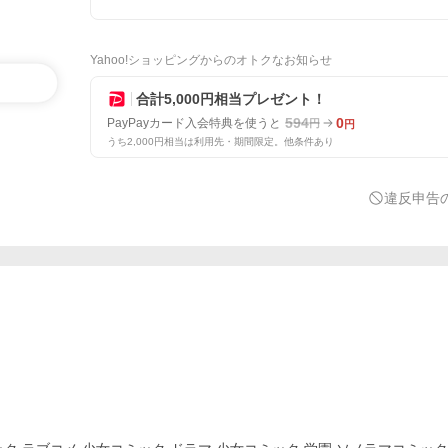
Yahoo!ショッピングからのオトクなお知らせ
合計5,000円相当プレゼント！
594
0
PayPayカード入会特典を使うと
円
円
うち2,000円相当は利用先・期間限定。他条件あり
違反申告