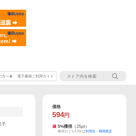
の方へ★ 電子書籍ご利用ガイド
価格
594
円
美子
5
%獲得
（
25
pt）
獲得のうち4.5%は
利用先・期間限定