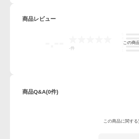
商品
レビュー
5
-.--
4
この
商
3
2
-
件
1
商品Q&A
(
0
件)
この
商品
に関する