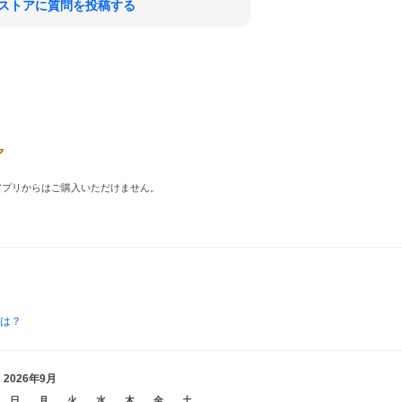
ストアに質問を投稿する
品はアプリからはご購入いただけません。
とは？
2026年9月
日
月
火
水
木
金
土