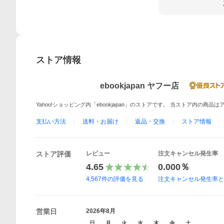
ストア情報
ebookjapan ヤフー店
Yahoo!ショッピング内「ebookjapan」のストアです。 当ストア内の商
支払い方法
送料・お届け
返品・交換
ストア情報
ストア評価
レビュー
注文キャンセル発生率
4.65
0.000％
4,567
件の評価を見る
注文キャンセル発生率
営業日
2026年8月
日
月
火
水
木
金
土