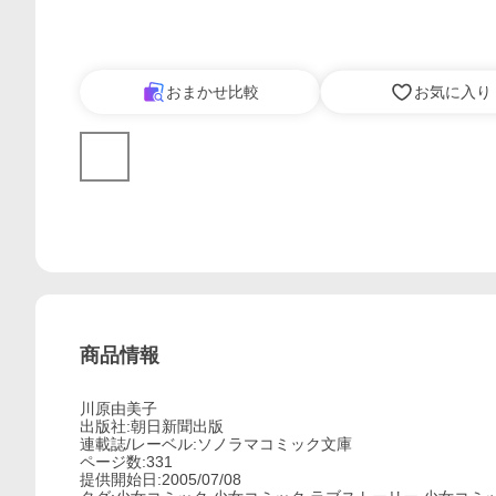
おまかせ比較
お気に入り
商品情報
川原由美子
出版社:朝日新聞出版
連載誌/レーベル:ソノラマコミック文庫
ページ数:331
提供開始日:2005/07/08