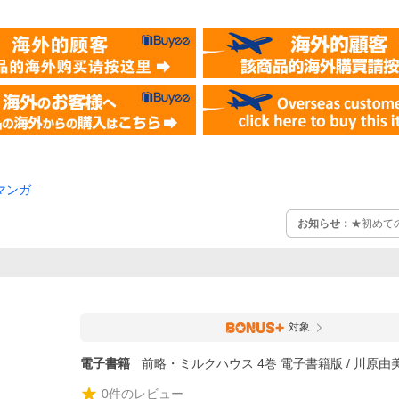
マンガ
お知らせ：
★初めて
対象
電子書籍
前略・ミルクハウス 4巻 電子書籍版 / 川原由
0
件のレビュー