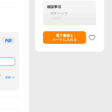
確認事項
管理コードP
code/0
電子書籍を
カートに入れる
内訳
付
詳細