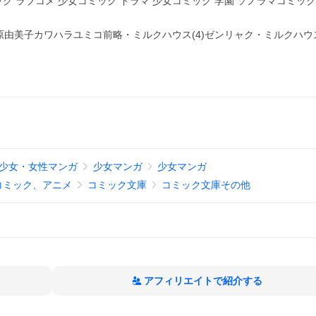
ク ラブコメ 少女コミック ドラマ 少女コミック 学園 ソノラマコミック
由美子カワハラユミコ前略・ミルクハウス(4)ゼンリャク・ミルクハウ
少女・女性マンガ
少女マンガ
少女マンガ
コミック、アニメ
コミック文庫
コミック文庫その他
アフィリエイトで紹介する