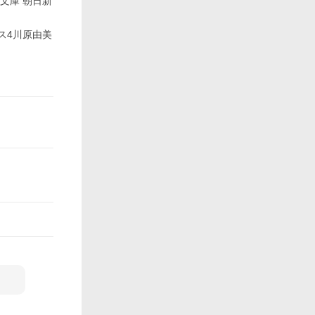
文庫 朝日新
ス4川原由美