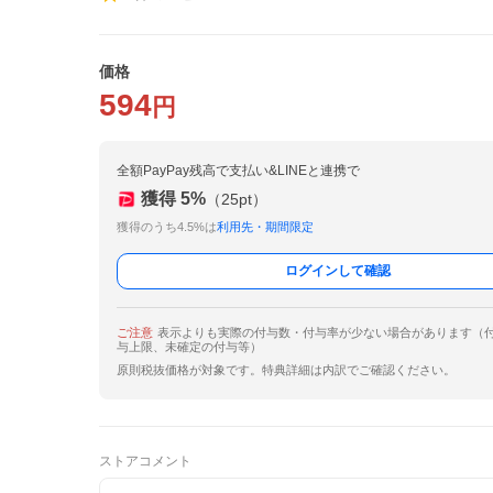
価格
594
円
全額PayPay残高で支払い&LINEと連携で
獲得
5
%
（
25
pt）
獲得のうち4.5%は
利用先・期間限定
ログインして確認
ご注意
表示よりも実際の付与数・付与率が少ない場合があります（
与上限、未確定の付与等）
原則税抜価格が対象です。特典詳細は内訳でご確認ください。
ストアコメント