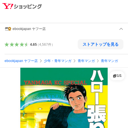
ebookjapan ヤフー店
ストアトップを見る
4.65
（
4,567
件
）
ebookjapan ヤフー店
少年・青年マンガ
青年マンガ
青年マンガ
1
/
1