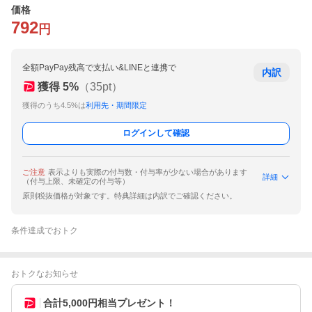
価格
792
円
全額PayPay残高で支払い&LINEと連携で
内訳
獲得
5
%
（
35
pt）
獲得のうち4.5%は
利用先・期間限定
ログインして確認
ご注意
表示よりも実際の付与数・付与率が少ない場合があります
詳細
（付与上限、未確定の付与等）
原則税抜価格が対象です。特典詳細は内訳でご確認ください。
条件達成でおトク
おトクなお知らせ
合計5,000円相当プレゼント！