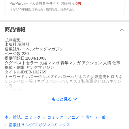
792
0
PayPayカード入会特典を使うと
円
円
うち2,000円相当は利用先・期間限定。他条件あり
商品情報
弘兼憲史
出版社:講談社
連載誌/レーベル:ヤングマガジン
ページ数:230
提供開始日:2004/10/08
タグ:ベストセラー 長編マンガ 青年マンガ アクション 人情 仕事
探偵・刑事 ヤングマガジン
タイトルID:EB-102769
キーワード:ハロー張りネズミハローハリネズミ弘兼憲史ヒロカネ
ケンシハロー張りネズミハローハリネズミ弘兼憲史ヒロカネケン
シ巻
A000006874
※当ストアの商品は、アプリでは購入できません。
もっと見る
弘兼憲史
講談社
ヤングマガジン
ベストセラー
長編マンガ
青年マンガ
アクション
人情
仕事
探偵・
本、雑誌、コミック
コミック、アニメ
青年（一般）
刑事
ヤングマガジン
あなたが轢き逃げするのを見た、と言う人物から電話がかかって
講談社 ヤングマガジンコミックス
きた男性。新聞のニュースで、確かに自分が通りがかった時間に