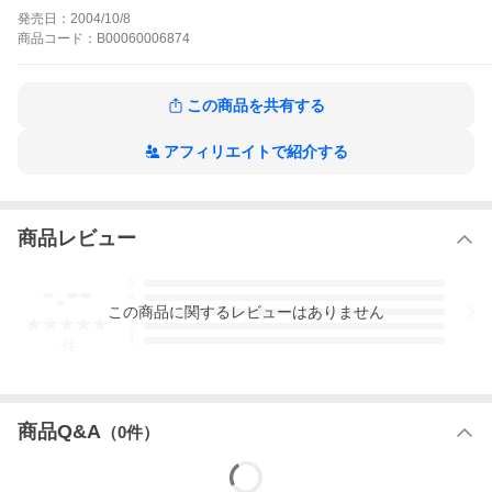
轢き逃げ事件が起きていた。相談を受けたハリネズミは、相手の
発売日：
2004/10/8
出方を見るようアドバイスするが、おどされた男性は200万円を支
商品
コード：
B00060006874
払ってしまう。卑劣な脅迫者をハリネズミが追い詰める!
ハロー張りネズミの作品をもっと見る
この商品を共有する
アフィリエイトで紹介する
商品レビュー
-.--
5
4
この
商品
に関するレビューはありません
3
2
1
-
件
商品Q&A
（
0
件）