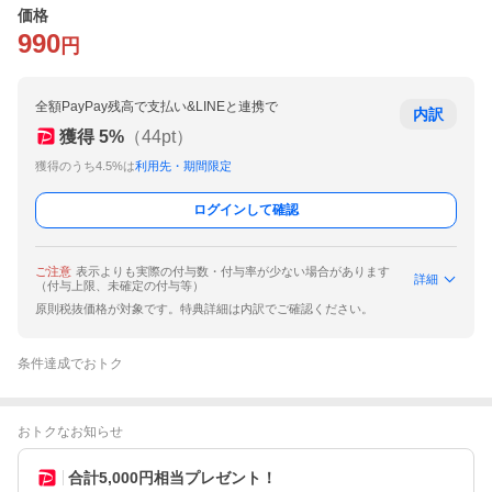
価格
990
円
全額PayPay残高で支払い&LINEと連携で
内訳
獲得
5
%
（
44
pt）
獲得のうち4.5%は
利用先・期間限定
ログインして確認
ご注意
表示よりも実際の付与数・付与率が少ない場合があります
詳細
（付与上限、未確定の付与等）
原則税抜価格が対象です。特典詳細は内訳でご確認ください。
条件達成でおトク
おトクなお知らせ
合計5,000円相当プレゼント！