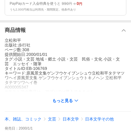
990
0
PayPayカード入会特典を使うと
円
円
うち2,000円相当は利用先・期間限定。他条件あり
商品情報
立松和平
出版社:歩行社
ページ数:308
提供開始日:2000/01/01
タグ:小説・文芸 地域・郷土 小説・文芸 民俗・文化 小説・文
芸 エッセイ・随筆
タイトルID:EB-106769
キーワード:原風景文集ゲンフウケイブンシュウ立松和平タテマツ
ワヘイ原風景文集 ゲンフウケイブンシュウトキノヘン 立松和平
タテマツワヘイ巻
A000005347
※当ストアの商品は、アプリでは購入できません。
立松和平
もっと見る
歩行社
小説・文芸
地域・郷土
小説・文芸 民俗・文化
小説・文芸 エ
ッセイ・随筆
行動派作家立松和平が生まれ育った栃木県の風景、風土をあたた
本、雑誌、コミック
文芸
日本文学
日本文学その他
かい目で描いたふるさとエッセイ集。第3巻時の篇。
原風景文集の作品をもっと見る
発売日：
2000/1/1