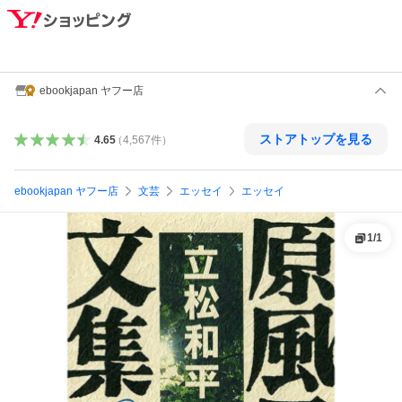
ebookjapan ヤフー店
ストアトップを見る
4.65
（
4,567
件
）
ebookjapan ヤフー店
文芸
エッセイ
エッセイ
1
/
1