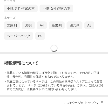
カテゴリ
小説 男性作家の本
小説 女性作家の本
本サイズ
文庫判
B6判
A4
新書判
四六判
A5
ペーパーバック
B5
掲載情報について
・掲載している情報の精度には万全を期しておりますが、その内容の正確
性、安全性、有用性を保証するものではありません。
・現在ご覧になっているページは、この
商品
を取り扱うストアによって運営
されています。 ページに記載されている内容
や商品、ご購入
、ご購入に関
するご質問は、直接各ストアにお問い合わせください。
このページのトップへ