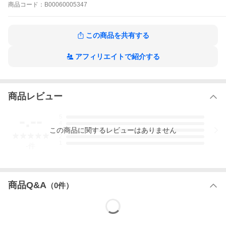
商品
コード：
B00060005347
この商品を共有する
アフィリエイトで紹介する
商品レビュー
-.--
5
4
この
商品
に関するレビューはありません
3
2
1
-
件
商品Q&A
（
0
件）