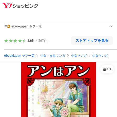
ebookjapan ヤフー店
ストアトップを見る
4.65
（
4,567
件
）
ebookjapan ヤフー店
少女・女性マンガ
少女マンガ
少女マンガ
1
/
1