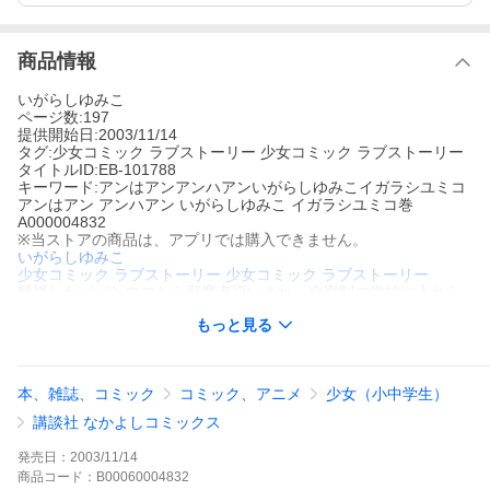
商品情報
いがらしゆみこ
ページ数:197
提供開始日:2003/11/14
タグ:少女コミック ラブストーリー 少女コミック ラブストーリー
タイトルID:EB-101788
キーワード:アンはアンアンハアンいがらしゆみこイガラシユミコ
アンはアン アンハアン いがらしゆみこ イガラシユミコ巻
A000004832
※当ストアの商品は、アプリでは購入できません。
いがらしゆみこ
少女コミック
ラブストーリー
少女コミック ラブストーリー
離婚したパパとママから邪魔者扱いされ、全寮制の学校に入れら
れてしまったアン。メリーとボウイは孤独なアンを連れ出し、助
もっと見る
けようとする。自分の力で生きていこうとするアンは、ロリポッ
プが率いる人形一座に加わった。彼の夢を追う姿に惹かれるアン
だったが、そんな時、両親がアンを連れ戻そうと…感動の最終巻!
巻末スペシャルギャラリー付き!!
本、雑誌、コミック
コミック、アニメ
少女（小中学生）
アンはアンの作品をもっと見る
講談社 なかよしコミックス
発売日：
2003/11/14
商品
コード：
B00060004832