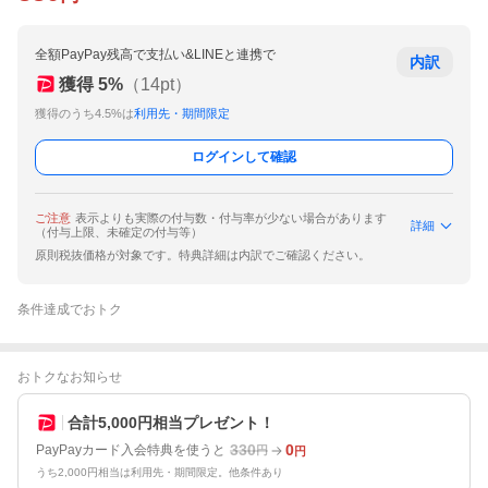
全額PayPay残高で支払い&LINEと連携で
内訳
獲得
5
%
（
14
pt）
獲得のうち4.5%は
利用先・期間限定
ログインして確認
ご注意
表示よりも実際の付与数・付与率が少ない場合があります
詳細
（付与上限、未確定の付与等）
原則税抜価格が対象です。特典詳細は内訳でご確認ください。
条件達成でおトク
おトクなお知らせ
合計5,000円相当プレゼント！
330
0
PayPayカード入会特典を使うと
円
円
うち2,000円相当は利用先・期間限定。他条件あり