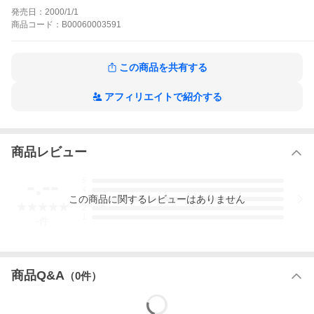
発売日：
2000/1/1
商品
コード：
B00060003591
この商品を共有する
アフィリエイトで紹介する
商品レビュー
-.--
5
4
この
商品
に関するレビューはありません
3
2
1
-
件
商品Q&A
（
0
件）