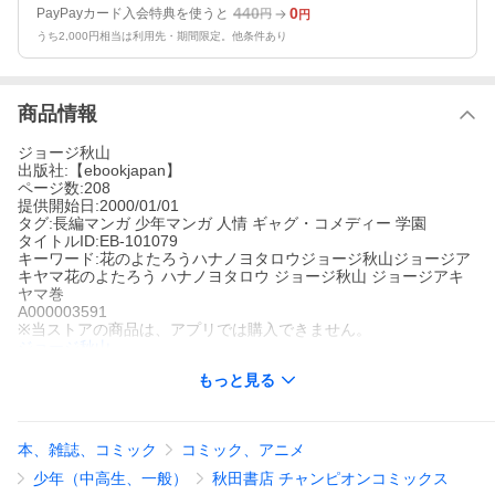
440
0
PayPayカード入会特典を使うと
円
円
うち2,000円相当は利用先・期間限定。他条件あり
商品情報
ジョージ秋山
出版社:【ebookjapan】
ページ数:208
提供開始日:2000/01/01
タグ:長編マンガ 少年マンガ 人情 ギャグ・コメディー 学園
タイトルID:EB-101079
キーワード:花のよたろうハナノヨタロウジョージ秋山ジョージア
キヤマ花のよたろう ハナノヨタロウ ジョージ秋山 ジョージアキ
ヤマ巻
A000003591
※当ストアの商品は、アプリでは購入できません。
ジョージ秋山
【ebookjapan】
もっと見る
長編マンガ
少年マンガ
人情
ギャグ・コメディー
学園
番長の暴力に、よたろうたちは暴力追放運動をたちあがった。そ
んな時、河上君とメグミちゃんが番長たちにおそわれていた。メ
グミちゃんの知らせに、本田君・叶君・よたろう・サンダースが
本、雑誌、コミック
コミック、アニメ
応援にかけつけた!
花のよたろうの作品をもっと見る
少年（中高生、一般）
秋田書店 チャンピオンコミックス