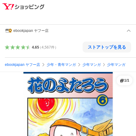
ebookjapan ヤフー店
ストアトップを見る
4.65
（
4,567
件
）
ebookjapan ヤフー店
少年・青年マンガ
少年マンガ
少年マンガ
1
/
1