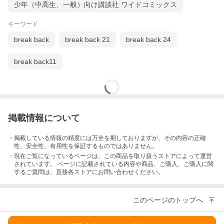
少年（中高生、一般）向け講談社 ワイドコミックス
キーワード
break back
break back 21
break back 24
break back11
掲載情報について
・掲載している情報の精度には万全を期しておりますが、その内容の正確
性、安全性、有用性を保証するものではありません。
・現在ご覧になっているページは、この
商品
を取り扱うストアによって運営
されています。 ページに記載されている内容
や商品、ご購入
、ご購入に関
するご質問は、直接各ストアにお問い合わせください。
このページのトップへ