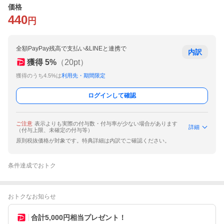
価格
440
円
全額PayPay残高で支払い&LINEと連携で
内訳
獲得
5
%
（
20
pt）
獲得のうち4.5%は
利用先・期間限定
ログインして確認
ご注意
表示よりも実際の付与数・付与率が少ない場合があります
詳細
（付与上限、未確定の付与等）
原則税抜価格が対象です。特典詳細は内訳でご確認ください。
条件達成でおトク
おトクなお知らせ
合計5,000円相当プレゼント！