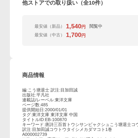
他ストアでの取り扱い（全
10
件）
1,540
最安値
（新品）
閲覧中
円
1,700
最安値
（中古）
円
商品情報
編:こう塘退士 訳注:目加田誠
出版社:平凡社
連載誌/レーベル:東洋文庫
ページ数:485
提供開始日:2000/01/01
タグ:東洋文庫 東洋文庫 中国
タイトルID:EB-100870
キーワード:唐詩三百首トウシサンビャクシュこう塘退士コ
訳注:目加田誠コウトウタイシメカダマコト1巻
A000002739