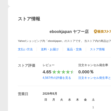
ストア情報
ebookjapan ヤフー店
Yahoo!ショッピング内「ebookjapan」のストアです。 当ストア内の商
支払い方法
送料・お届け
返品・交換
ストア情報
ストア評価
レビュー
注文キャンセル発生率
4.65
0.000％
4,567
件の評価を見る
注文キャンセル発生率
営業日
2026年8月
日
月
火
水
木
金
土
1