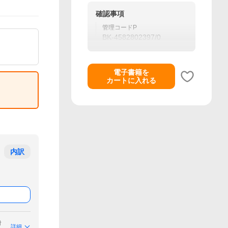
確認事項
管理コードP
BK-4582802397/0
電子書籍を
カートに入れる
内訳
付
詳細