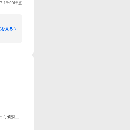
/7 18:00
時点
覧を見る
こう塘退士