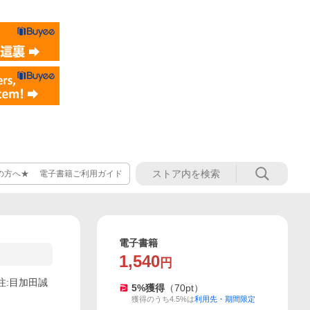
の方へ★ 電子書籍ご利用ガイド
電子書籍
1,540
円
訳注:目加田誠
5
%獲得
（
70
pt）
獲得のうち4.5%は
利用先・期間限定