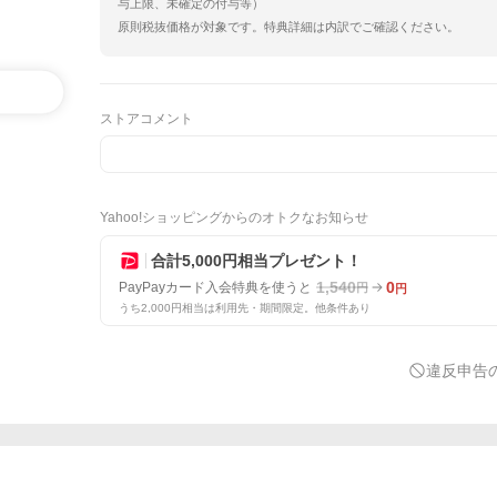
与上限、未確定の付与等）
原則税抜価格が対象です。特典詳細は内訳でご確認ください。
ストアコメント
Yahoo!ショッピングからのオトクなお知らせ
合計5,000円相当プレゼント！
1,540
0
PayPayカード入会特典を使うと
円
円
うち2,000円相当は利用先・期間限定。他条件あり
違反申告