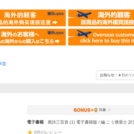
学芸
お知らせ：
★初めて
対象
電子書籍
唐詩三百首 (1) 電子書籍版 / 編:こう塘退士 
0
件のレビュー