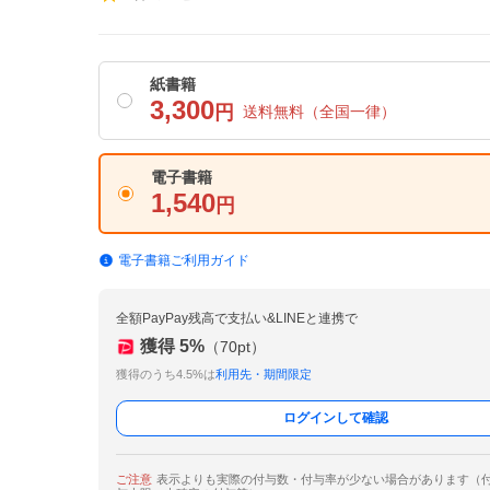
紙書籍
3,300
円
送料無料
（全国一律）
電子書籍
1,540
円
電子書籍ご利用ガイド
全額PayPay残高で支払い&LINEと連携で
獲得
5
%
（
70
pt）
獲得のうち4.5%は
利用先・期間限定
ログインして確認
ご注意
表示よりも実際の付与数・付与率が少ない場合があります（