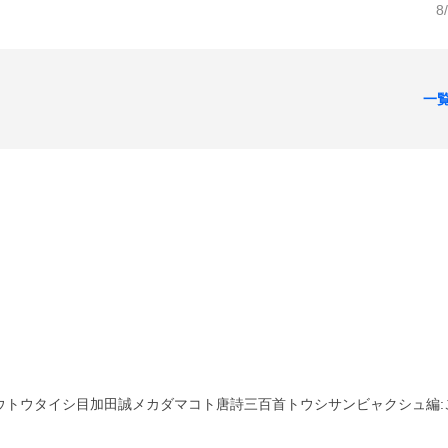
8
一
ウトウタイシ目加田誠メカダマコト唐詩三百首トウシサンビャクシュ編: