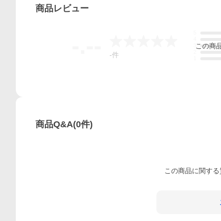
商品
レビュー
5
-.--
4
この
商
3
2
-
件
1
商品Q&A
(
0
件)
この
商品
に関する