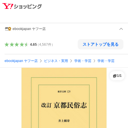
ebookjapan ヤフー店
ストアトップを見る
4.65
（
4,567
件
）
ebookjapan ヤフー店
ビジネス・実用
学術・学芸
学術・学芸
1
/
1