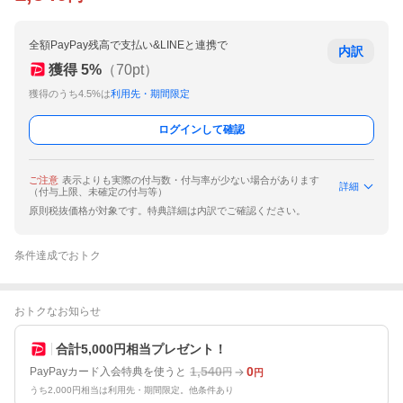
全額PayPay残高で支払い&LINEと連携で
内訳
獲得
5
%
（
70
pt）
獲得のうち4.5%は
利用先・期間限定
ログインして確認
ご注意
表示よりも実際の付与数・付与率が少ない場合があります
詳細
（付与上限、未確定の付与等）
原則税抜価格が対象です。特典詳細は内訳でご確認ください。
条件達成でおトク
おトクなお知らせ
合計5,000円相当プレゼント！
1,540
0
PayPayカード入会特典を使うと
円
円
うち2,000円相当は利用先・期間限定。他条件あり