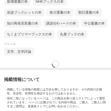
新潮選書の本
NHKブックスの本
岩波ブックレットの本
角川選書の本
朝日選書の本
知の再発見双書の本
講談社Kハードの本
中公叢書の本
ちくまプリマーブックスの本
丸善ブックの本
ジャンル
文学、文学評論
掲載情報について
・掲載している情報の精度には万全を期しておりますが、その内容の正確
性、安全性、有用性を保証するものではありません。
・現在ご覧になっているページは、この
商品
を取り扱うストアによって運営
されています。 ページに記載されている内容
や商品、ご購入
、ご購入に関
するご質問は、直接各ストアにお問い合わせください。