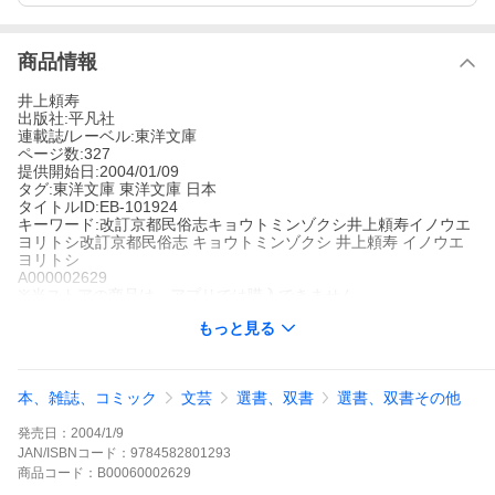
商品情報
井上頼寿
出版社:平凡社
連載誌/レーベル:東洋文庫
ページ数:327
提供開始日:2004/01/09
タグ:東洋文庫 東洋文庫 日本
タイトルID:EB-101924
キーワード:改訂京都民俗志キョウトミンゾクシ井上頼寿イノウエ
ヨリトシ改訂京都民俗志 キョウトミンゾクシ 井上頼寿 イノウエ
ヨリトシ
A000002629
※当ストアの商品は、アプリでは購入できません。
井上頼寿
もっと見る
平凡社
東洋文庫
東洋文庫
東洋文庫 日本
今は失われた京のたたずまいと人の心。井戸や石や動植物……。
本、雑誌、コミック
文芸
選書、双書
選書、双書その他
それらにふれて、古代信仰の残存、祭の原形、居篭(いごもり)神事
の秘儀などを興味ぶかく語る、日本民俗学草創期の代表的な採訪
発売日：
2004/1/9
記録。
改訂京都民俗志の作品をもっと見る
JAN/ISBNコード：
9784582801293
商品
コード：
B00060002629