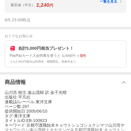
一覧を見る
2,240
最安値
（中古）
円
8/5 23:00
時点
おトクなお知らせ
合計5,000円相当プレゼント！
1,540
0
PayPayカード入会特典を使うと
円
円
うち2,000円相当は利用先・期間限定。他条件あり
商品情報
山川浩 校注:遠山茂樹 訳:金子光晴
出版社:平凡社
連載誌/レーベル:東洋文庫
ページ数:287
提供開始日:2005/06/10
タグ:東洋文庫
タイトルID:EB-100823
キーワード:京都守護職始末キョウトシュゴショクシマツ山川浩ヤ
マカワヒロシ遠山茂樹トオヤマシゲキ京都守護職始末 キョウトシ