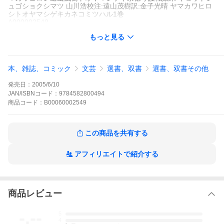
ュゴショクシマツ 山川浩校注:遠山茂樹訳:金子光晴 ヤマカワヒロ
シトオヤマシゲキカネコミツハル1巻
A000002549
※当ストアの商品は、アプリでは購入できません。
もっと見る
山川浩
遠山茂樹
平凡社
東洋文庫
東洋文庫
本、雑誌、コミック
文芸
選書、双書
選書、双書その他
歴史は偽造されてよいか?薩長の「力」によって明治維新は成立し
たが、それは孝明天皇の心意にそうものではなかった。その誠実
発売日：
2005/6/10
さゆえに裏切られた旧会津藩士がつぶさに語る動乱の幕末史。第1
巻は、文久2年(1862)から翌3年まで。巻末に解説を付す。
JAN/ISBNコード：
9784582800494
京都守護職始末の作品をもっと見る
商品
コード：
B00060002549
この商品を共有する
アフィリエイトで紹介する
商品レビュー
-.--
5
4