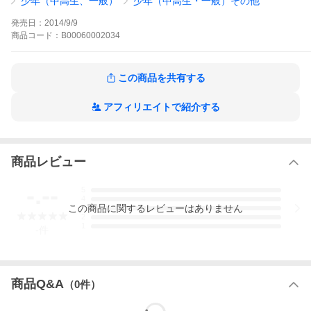
少年（中高生、一般）
少年（中高生・一般）その他
親と再会し、その場に居合わせた鬼太郎は、ますます母への想い
を深める…。そして母を求めて、鬼太郎は仲間たちと地獄の果て
発売日：
2014/9/9
へと旅立つことに!しかし、地獄には首狩り族や賽の河原の支配
商品
コード：
B00060002034
者・奪衣婆、十鬼、吸血鬼など、多くの妖怪が存在し、鬼太郎た
ちの行く手を阻む。果たして鬼太郎は母に会えるのか!?鬼太郎の
母を求める地獄旅、全4編を収録!
鬼太郎大全集の作品をもっと見る
この商品を共有する
アフィリエイトで紹介する
商品レビュー
-.--
5
4
この
商品
に関するレビューはありません
3
2
1
-
件
商品Q&A
（
0
件）