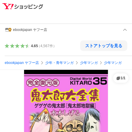
ebookjapan ヤフー店
ストアトップを見る
4.65
（
4,567
件
）
ebookjapan ヤフー店
少年・青年マンガ
少年マンガ
少年マンガ
1
/
1