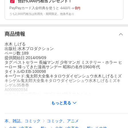
合計5,000円相当プレゼント！
440
0
PayPayカード入会特典を使うと
円
円
うち2,000円相当は利用先・期間限定。他条件あり
商品情報
水木 しげる
出版社:水木プロダクション
ページ数:189
提供開始日:2014/09/09
タグ:ベストセラー 長編マンガ 少年マンガ ミステリー・ホラー ヒ
ーロー 帰ってきた漫画サンデー 昭和の名作1960年代
タイトルID:EB-100098
キーワード:鬼太郎大全集キタロウダイゼンシュウ水木しげるミズ
キシゲル鬼太郎大全集キタロウダイゼンシュウ水木しげるミズキ
シゲル35巻巻
A000002034
※当ストアの商品は、アプリでは購入できません。
水木しげる
もっと見る
水木プロダクション
ベストセラー
長編マンガ
少年マンガ
ミステリー・ホラー
ヒーロ
ー
帰ってきた漫画サンデー
昭和の名作1960年代
流す涙をさかずきに入れて悲しみの深さを競う、涙のさかずき大
本、雑誌、コミック
コミック、アニメ
会で一等になった鬼太郎。だが、鬼太郎の涙は母親に会いたいと
いう悲しみだった…。そんな時、ひょんなことからねずみ男が母