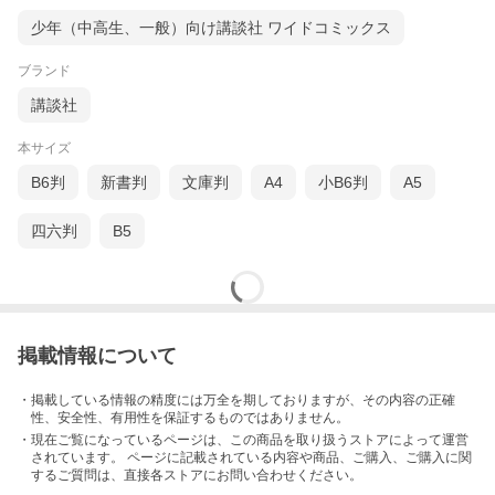
少年（中高生、一般）向け講談社 ワイドコミックス
ブランド
講談社
本サイズ
B6判
新書判
文庫判
A4
小B6判
A5
四六判
B5
掲載情報について
・掲載している情報の精度には万全を期しておりますが、その内容の正確
性、安全性、有用性を保証するものではありません。
・現在ご覧になっているページは、この
商品
を取り扱うストアによって運営
されています。 ページに記載されている内容
や商品、ご購入
、ご購入に関
するご質問は、直接各ストアにお問い合わせください。