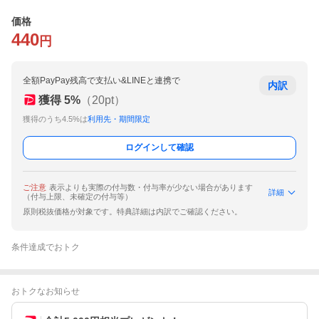
価格
440
円
全額PayPay残高で支払い&LINEと連携で
内訳
獲得
5
%
（
20
pt）
獲得のうち4.5%は
利用先・期間限定
ログインして確認
ご注意
表示よりも実際の付与数・付与率が少ない場合があります
詳細
（付与上限、未確定の付与等）
原則税抜価格が対象です。特典詳細は内訳でご確認ください。
条件達成でおトク
おトクなお知らせ