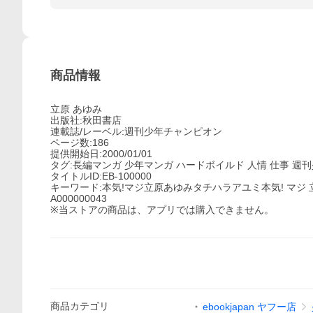
商品情報
立原 あゆみ
出版社:秋田書店
連載誌/レーベル:週刊少年チャンピオン
ページ数:186
提供開始日:2000/01/01
タグ:長編マンガ 少年マンガ ハードボイルド 人情 仕事 週
タイトルID:EB-100000
キーワード:本気!マジ立原あゆみタチハラアユミ本気! マジ 
A000000043
※当ストアの商品は、アプリでは購入できません。
商品
カテゴリ
ebookjapan ヤフー店