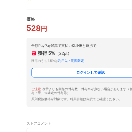
価格
528
円
全額PayPay残高で支払い&LINEと連携で
獲得
5
%
（
22
pt）
獲得のうち4.5%は
利用先・期間限定
ログインして確認
ご注意
表示よりも実際の付与数・付与率が少ない場合があります（
与上限、未確定の付与等）
原則税抜価格が対象です。特典詳細は内訳でご確認ください。
ストアコメント