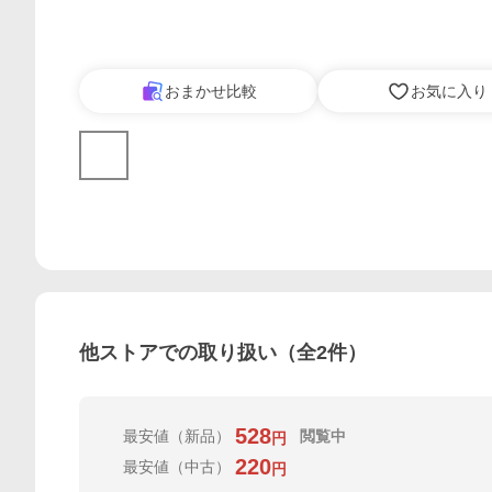
おまかせ比較
お気に入り
他ストアでの取り扱い（全
2
件）
528
最安値
（新品）
閲覧中
円
220
最安値
（中古）
円