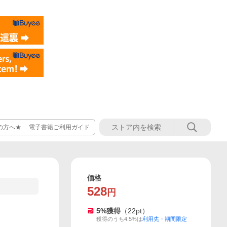
の方へ★ 電子書籍ご利用ガイド
価格
528
円
5
%獲得
（
22
pt）
獲得のうち4.5%は
利用先・期間限定