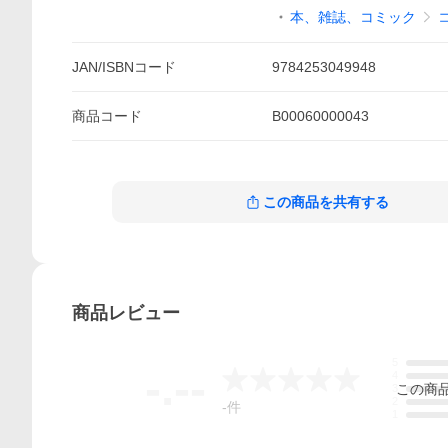
本、雑誌、コミック
JAN/ISBNコード
9784253049948
商品
コード
B00060000043
この商品を共有する
商品
レビュー
5
-.--
4
この
商
3
2
-
件
1