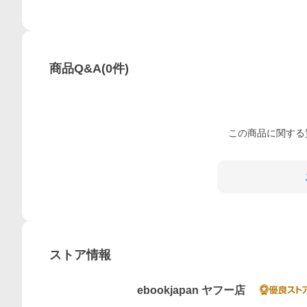
商品Q&A
(
0
件)
この
商品
に関する
ストア情報
ebookjapan ヤフー店