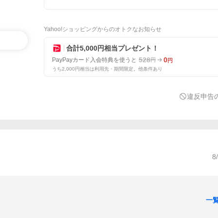
Yahoo!ショッピングからのオトクなお知らせ
合計5,000円相当プレゼント！
528
0
PayPayカード入会特典を使うと
円
円
うち2,000円相当は利用先・期間限定。他条件あり
違反申告
8
一