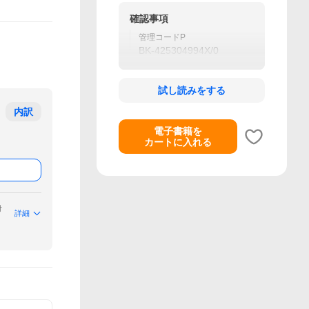
確認事項
管理コードP
BK-425304994X/0
試し読みをする
内訳
電子書籍を
カートに入れる
付
詳細