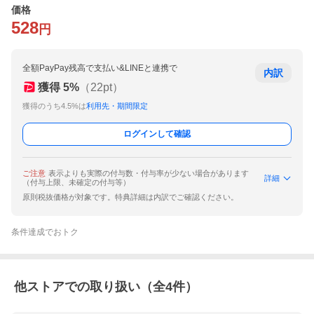
価格
528
円
全額PayPay残高で支払い&LINEと連携で
内訳
獲得
5
%
（
22
pt）
獲得のうち4.5%は
利用先・期間限定
ログインして確認
ご注意
表示よりも実際の付与数・付与率が少ない場合があります
詳細
（付与上限、未確定の付与等）
原則税抜価格が対象です。特典詳細は内訳でご確認ください。
条件達成でおトク
他ストアでの取り扱い（全
4
件）