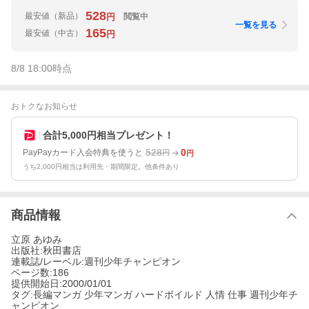
528
最安値
（新品）
閲覧中
円
一覧を見る
165
最安値
（中古）
円
8/8 18:00
時点
おトクなお知らせ
合計5,000円相当プレゼント！
528
0
PayPayカード入会特典を使うと
円
円
うち2,000円相当は利用先・期間限定。他条件あり
商品情報
立原 あゆみ
出版社:秋田書店
連載誌/レーベル:週刊少年チャンピオン
ページ数:186
提供開始日:2000/01/01
タグ:長編マンガ 少年マンガ ハードボイルド 人情 仕事 週刊少年チ
ャンピオン