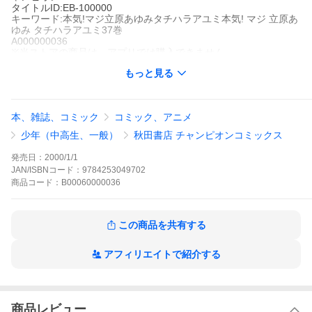
タイトルID:EB-100000
キーワード:本気!マジ立原あゆみタチハラアユミ本気! マジ 立原あ
ゆみ タチハラアユミ37巻
A000000036
※当ストアの商品は、アプリでは購入できません。
立原あゆみ
もっと見る
秋田書店
週刊少年チャンピオン
長編マンガ
少年マンガ
ハードボイルド
人情
仕事
週刊少年チャン
ピオン
本、雑誌、コミック
コミック、アニメ
長野は本気をつぶすため、今度は風組破門中の小田切をつかって
きた。小田切は本気と縁のある九十九組に目をつけ、ちょっかい
少年（中高生、一般）
秋田書店 チャンピオンコミックス
を出し始めた。危なくなった九十九組は本気に助けを求める。そ
のとき小田切の処分について緊急草書会議が開かれることになっ
発売日：
2000/1/1
たが、本気は会議に出ず、九十九組へ向かい、なんなく小田切達
JAN/ISBNコード：
9784253049702
をつぶしてしまった。その後決まった会議の決定事項は本気に小
商品
コード：
B00060000036
田切をつぶさせる事だった。渚に戻った本気。だが翌朝、本気は
眠ったままに…!?
本気!の作品をもっと見る
この商品を共有する
アフィリエイトで紹介する
商品レビュー