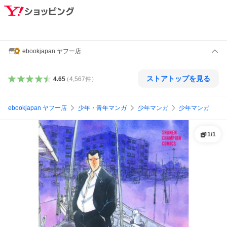
ebookjapan ヤフー店
ストアトップを見る
4.65
（
4,567
件
）
ebookjapan ヤフー店
少年・青年マンガ
少年マンガ
少年マンガ
1
/
1