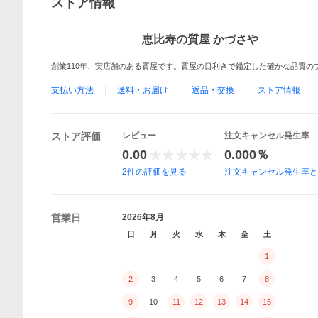
ストア情報
恵比寿の質屋 かづさや
創業110年、実店舗のある質屋です。質屋の目利きで鑑定した確かな品質の
支払い方法
送料・お届け
返品・交換
ストア情報
ストア評価
レビュー
注文キャンセル発生率
0.00
0.000％
2
件の評価を見る
注文キャンセル発生率
営業日
2026年8月
日
月
火
水
木
金
土
1
2
3
4
5
6
7
8
9
10
11
12
13
14
15