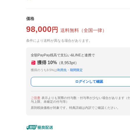
価格
98,000
円
送料無料
（
全国一律
）
条件により送料が異なる場合があります。
全額PayPay残高で支払い&LINEと連携で
獲得
10
%
（
8,953
pt）
獲得のうち9.5%は
利用先・期間限定
ログインして確認
ご注意
表示よりも実際の付与数・付与率が少ない場合があります（
与上限、未確定の付与等）
原則税抜価格が対象です。特典詳細は内訳でご確認ください。