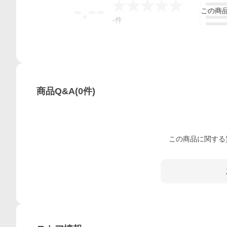
-.--
4
この
商
3
2
-
件
1
商品Q&A
(
0
件)
この
商品
に関する