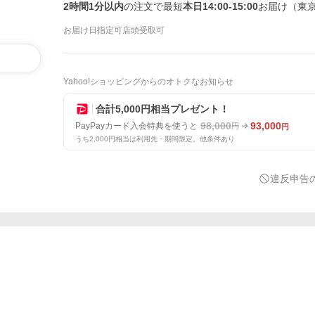
2時間1分以内
の注文で最短
本日14:00-15:00
お届け（東
お届け日指定可
店頭受取可
Yahoo!ショッピングからのオトクなお知らせ
合計5,000円相当プレゼント！
98,000
93,000
PayPayカード入会特典を使うと
円
円
うち2,000円相当は利用先・期間限定。他条件あり
違反申告