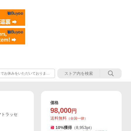
）までお休みをいただいております
8月17日（月）より順次対応い
たします どうぞよろしくお願い
価格
98,000
円
マトラッセ
送料無料
（
全国一律
）
10
%獲得
（
8,953
pt）