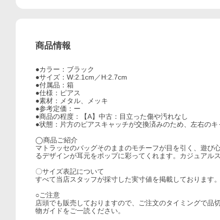
商品情報
●カラー：ブラック
●サイズ：W:2.1cm／H:2.7cm
●付属品：箱
●仕様：ピアス
●素材：メタル、メッキ
●参考定価：ー
●商品の程度：【A】中古：目立った傷や汚れなし
●状態：片方のピアスキャッチが交換済みのため、左右のキ
◯商品ご紹介
マトラッセのバッグそのままのモチーフが目を引く、遊び
るデザインが耳元をポップに彩ってくれます。カジュアル
〇サイズ表記について
すべて当店スタッフが採寸した実寸値を掲載しております
○ご注意
店頭でも販売しておりますので、ご注文のタイミングで品
物ガイドをご一読ください。