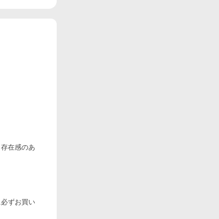
、存在感のあ
。
に必ずお買い