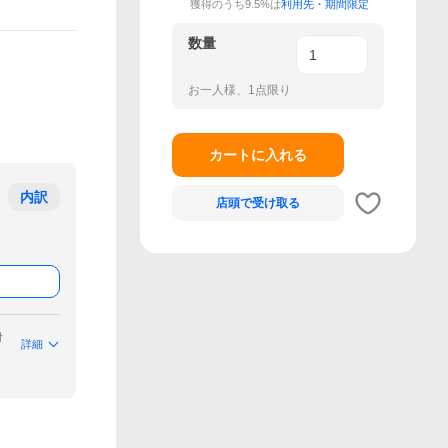
獲得のうち9.5%は
利用先・期間限定
数量
お一人様、1点限り
カートに入れる
内訳
店頭で
受け取る
付
詳細